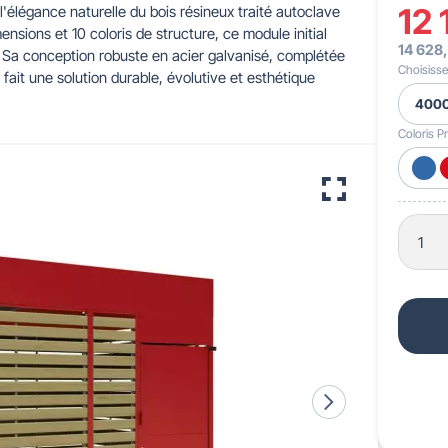
12 
l'élégance naturelle du bois résineux traité autoclave
nsions et 10 coloris de structure, ce module initial
14 628
 pour crèches & maternelles
strie & Travaux Publics
Barrières de ville
Accessibilité PMR
s. Sa conception robuste en acier galvanisé, complétée
Choisisse
fait une solution durable, évolutive et esthétique
Coloris Pr