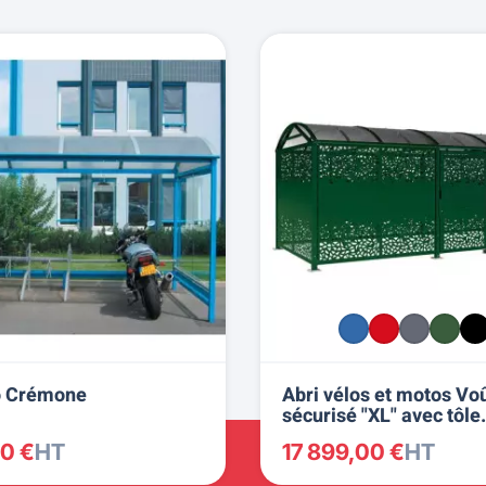
o Crémone
Abri vélos et motos Vo
sécurisé "XL" avec tôle
décorative - PROCITY
00 €
HT
17 899,00 €
HT