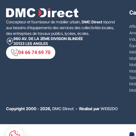
Ca
Concepteur et fournisseur de mobilier urbain,
DMC Direct
répond
Affi
aux besoins d'équipements des services des collectivités locales,
Amé
des entreprises de travaux publics, lycées, écoles.
980 AV. DE LA 2ÈME DIVISION BLINDÉE
Indu
30133
LES ANGLES
Équ
04 66 74 69 70
Mat
Mobi
Mobi
Mobi
Spo
Mobi
Mobi
Copyright 2000 - 2026,
DMC Direct
- Réalisé par
WEB2DO