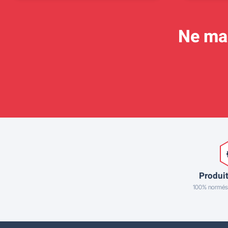
Ne man
Produit
100% normés