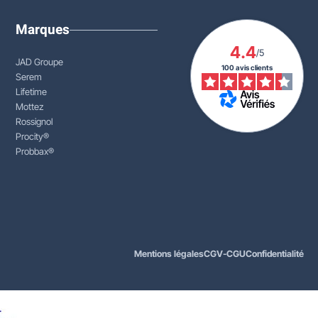
Marques
4.4
/5
JAD Groupe
100 avis clients
Serem
Lifetime
Mottez
Rossignol
Procity®
Probbax®
Mentions légales
CGV-CGU
Confidentialité