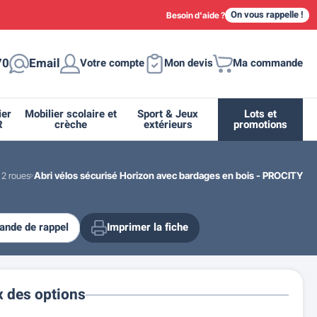
On vous rappelle !
Besoin d'aide ?
70
Email
Votre compte
Mon devis
Ma commande
ier
Mobilier scolaire et
Sport & Jeux
Lots et
R
crèche
extérieurs
promotions
 2 roues
Abri vélos sécurisé Horizon avec bardages en bois - PROCITY
nde de rappel
Imprimer la fiche
ique
tion
ant
urs
ge
s
Casiers et meubles de rangement
Supports et abris vélo moto
Miroir de sécurité routière
Drapeau - Pavoisement
Fleurissement urbain
Espace sanitaire
x des options