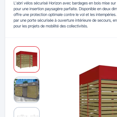
L'abri vélos sécurisé Horizon avec bardages en bois mise sur 
pour une insertion paysagère parfaite. Disponible en deux dime
Maitrise d'accès et parking
Illuminations de Noël
Séparateurs de voie
Mobilier de bureau
Cendriers urbains
Tableaux d'école
Mobilier
Indu
offre une protection optimale contre le vol et les intempérie
par une porte sécurisée à ouverture intérieure de secours, en 
pour les projets de mobilité des collectivités.