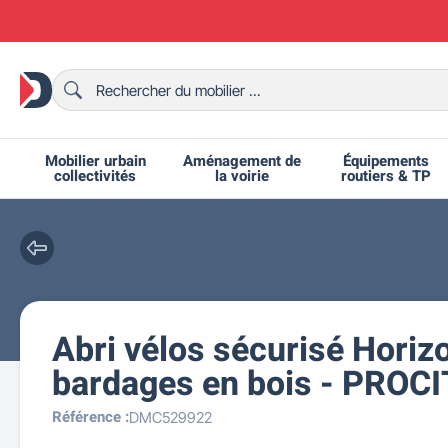
Mobilier urbain
Aménagement de
Équipements
collectivités
la voirie
routiers & TP
Abri vélos sécurisé Horiz
Chaises et bancs scolaires
Bornes et potelets urbains
Chaises de collectivité
Ralentisseurs routiers
Mobilier intérieur CHR
Fêtes et événements
Tables de ping-pong
Grilles d'exposition
Bancs urbains
Équipem
Tabl
Mo
T
R
bardages en bois - PROC
Référence :
DMC529922