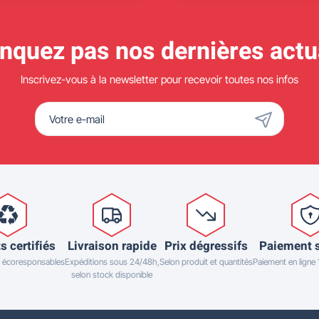
quez pas nos dernières actua
Inscrivez-vous à la newsletter pour recevoir toutes nos infos
s certifiés
Livraison rapide
Prix dégressifs
Paiement 
 écoresponsables
Expéditions sous 24/48h,
Selon produit et quantités
Paiement en ligne
selon stock disponible