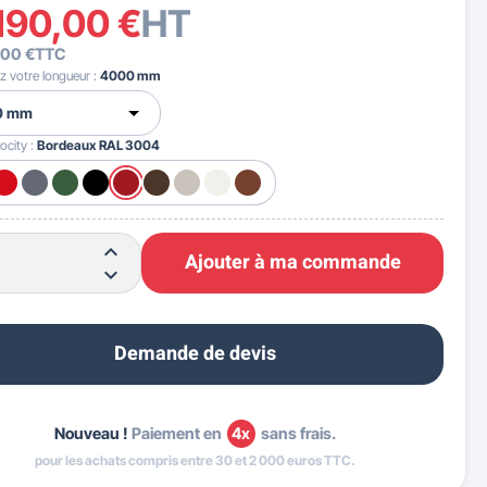
190,00 €
HT
,00 €
TTC
z votre longueur :
4000 mm
ocity :
Bordeaux RAL 3004
Ajouter à ma commande
Demande de devis
Nouveau !
Paiement en
4x
sans frais.
pour les achats compris entre 30 et 2 000 euros TTC.