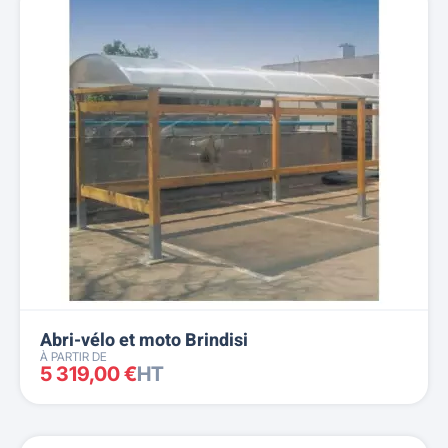
Nom, A à Z
Nom, Z à A
Prix, croissant
Prix, décroissant
Reference, A to Z
Reference, Z to A
Abri-vélo et moto Brindisi
À PARTIR DE
5 319,00 €
HT