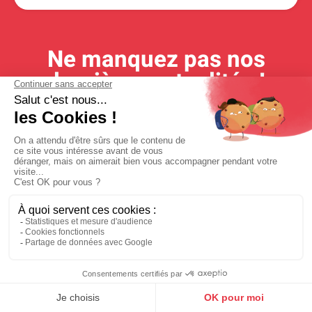
Ne manquez pas nos
dernières actualités !
Inscrivez-vous à la newsletter pour recevoir toutes nos infos
Livraison rapide
Produits certifiés
Expéditions sous 24/48h,
100% normés écoresponsables
selon stock disponible
Prix dégressifs
Paiement sécurisé
Selon produit et quantités
Paiement en ligne 100% sécurisé