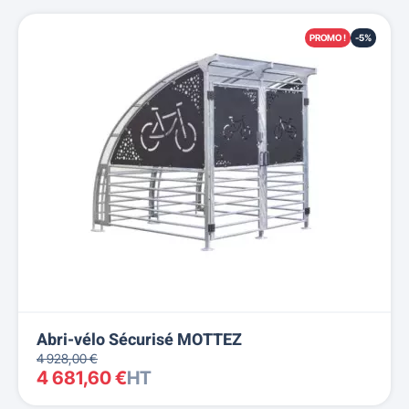
PROMO !
-5%
Abri-vélo Sécurisé MOTTEZ
4 928,00 €
4 681,60 €
HT