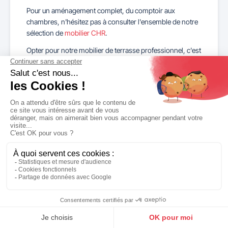
Pour un aménagement complet, du comptoir aux
chambres, n'hésitez pas à consulter l'ensemble de notre
sélection de
mobilier CHR
.
Opter pour notre mobilier de terrasse professionnel, c'est
choisir un équipement robuste qui résistera aux saisons
et aux années. C'est l'assurance d'un confort optimal
pour vos clients et d'un gain de temps précieux en
maintenance pour vos équipes. Maximisez l'attrait de
votre extérieur et transformez-le en votre meilleur
argument commercial.
Prêt à aménager votre terrasse ? Contactez-nous dès
aujourd'hui pour une étude personnalisée et demandez
un devis adapté à la configuration et aux exigences de
votre établissement.
Ne manquez pas nos