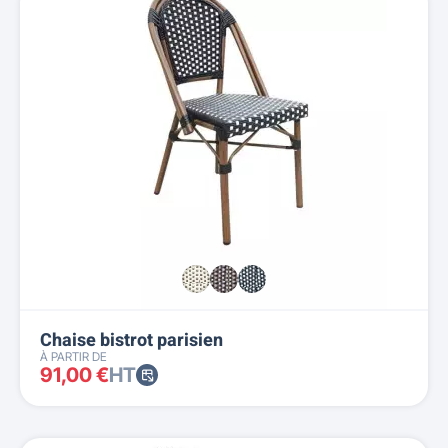
Nom, A à Z
Nom, Z à A
Prix, croissant
Prix, décroissant
Reference, A to Z
Reference, Z to A
Chaise bistrot parisien
À PARTIR DE
91,00 €
HT