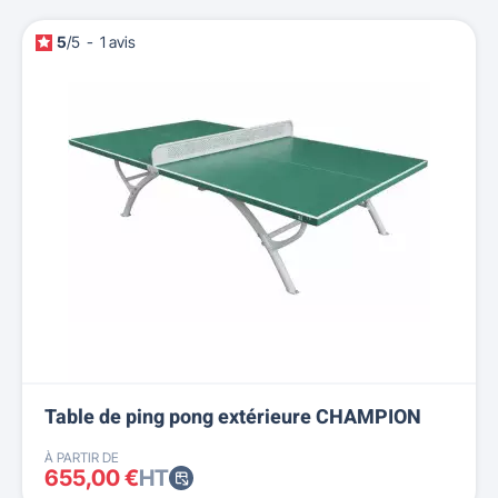
5
/
5
-
1
avis
Table de ping pong extérieure CHAMPION
À PARTIR DE
655,00 €
HT