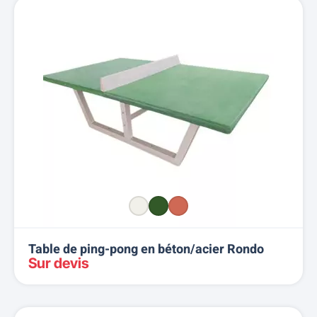
Nom, A à Z
Nom, Z à A
Prix, croissant
Prix, décroissant
Reference, A to Z
Reference, Z to A
Table de ping-pong en béton/acier Rondo
Sur devis