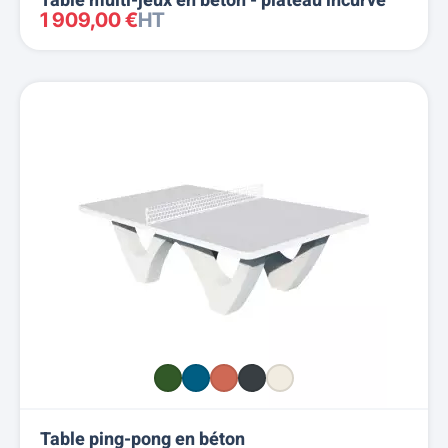
Table multi-jeux en béton - plateau incurvé
1 909,00 €
HT
Table ping-pong en béton