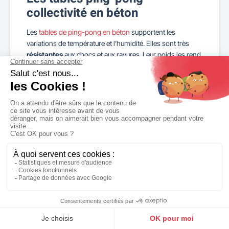
collectivité en béton
Les
tables de ping-pong en béton
supportent les
variations de température et l’humidité. Elles sont très
résistantes
aux chocs et aux rayures. Leur poids les rend
difficiles à déplacer et donc résistantes aux actes de
vandalisme.
Le béton procure aux tables de ping-pong une
grande
stabilité
et permet d’obtenir une surface de jeu très
régulière, ce qui en fait un atout pour les joueurs.
Le béton est un matériau qui peut de décliner en
différentes formes pour des aménagements extérieurs
originaux. De plus teintées dans la masse, les tables de
ping-pong se déclinent en de
nombreux coloris
pour les
harmoniser aux équipements urbains déjà présents.
Enfin, le béton est un matériau durable qui ne nécessite
que très peu d’entretien, ce qui minimise les coûts de
maintenance et de remplacement.