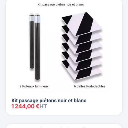
Nom, A à Z
Nom, Z à A
Prix, croissant
Prix, décroissant
Reference, A to Z
Reference, Z to A
Kit passage piétons noir et blanc
1 244,00 €
HT