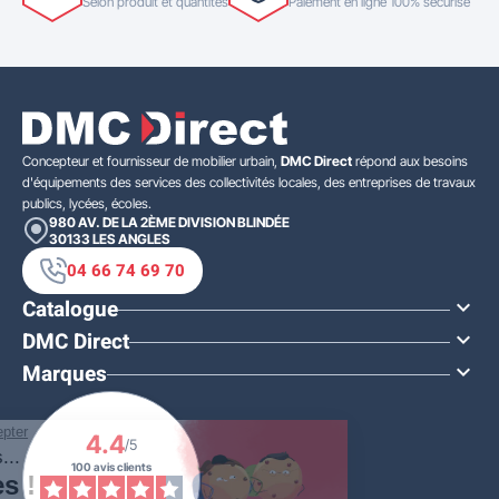
Selon produit et quantités
Paiement en ligne 100% sécurisé
Concepteur et fournisseur de mobilier urbain,
DMC Direct
répond aux besoins
d'équipements des services des collectivités locales, des entreprises de travaux
publics, lycées, écoles.
980 AV. DE LA 2ÈME DIVISION BLINDÉE
30133
LES ANGLES
04 66 74 69 70
Catalogue

DMC Direct

Marques

4.4
/5
100 avis clients