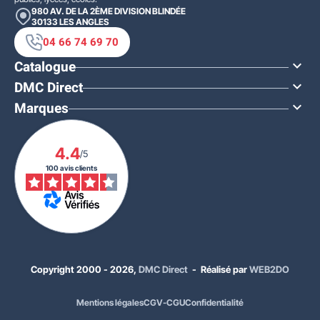
980 AV. DE LA 2ÈME DIVISION BLINDÉE
30133
LES ANGLES
04 66 74 69 70
Catalogue

DMC Direct

Marques

4.4
/5
100 avis clients
Copyright 2000 - 2026,
DMC Direct
- Réalisé par
WEB2DO
Mentions légales
CGV-CGU
Confidentialité