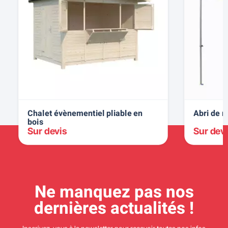
Chalet évènementiel pliable en
Abri de r
bois
Sur devis
Sur dev
Ne manquez pas nos
dernières actualités !