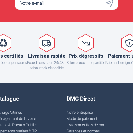
s certifiés
Livraison rapide
Prix dégressifs
Paiement 
 écoresponsables
Expéditions sous 24/48h,
Selon produit et quantités
Paiement en ligne
selon stock disponible
talogue
DMC Direct
chage Vitrines
Notre entreprise
nagement de la voirie
Mode de paiement
strie & Travaux Publics
Livraison et frais de port
ipements routiers & TP
Garanties et normes