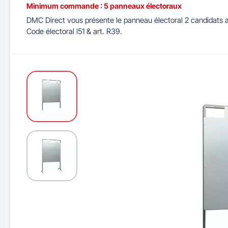
Minimum commande : 5 panneaux électoraux
DMC Direct vous présente le panneau électoral 2 candidats a
Maitrise d'accès et parking
Illuminations de Noël
Séparateurs de voie
Mobilier de bureau
Cendriers urbains
Tableaux d'école
Mobilier
Indu
Code électoral l51 & art. R39.