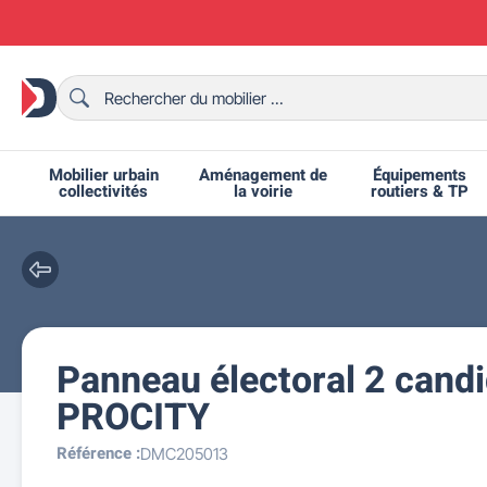
Mobilier urbain
Aménagement de
Équipements
collectivités
la voirie
routiers & TP
Panneau électoral 2 candi
Chaises et bancs scolaires
Bornes et potelets urbains
Chaises de collectivité
Ralentisseurs routiers
Mobilier intérieur CHR
Fêtes et événements
Tables de ping-pong
Grilles d'exposition
Bancs urbains
Équipem
Tabl
Mo
T
R
PROCITY
Référence :
DMC205013