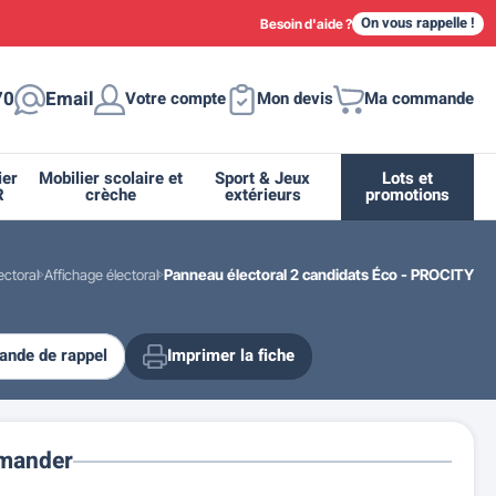
On vous rappelle !
Besoin d'aide ?
70
Email
Votre compte
Mon devis
Ma commande
ier
Mobilier scolaire et
Sport & Jeux
Lots et
R
crèche
extérieurs
promotions
ectoral
Affichage électoral
Panneau électoral 2 candidats Éco - PROCITY
nde de rappel
Imprimer la fiche
ique
tion
ant
urs
ge
s
Casiers et meubles de rangement
Supports et abris vélo moto
Miroir de sécurité routière
Drapeau - Pavoisement
Fleurissement urbain
Espace sanitaire
mander