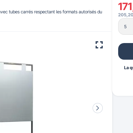
171
vec tubes carrés respectant les formats autorisés du
205,20
 pour crèches & maternelles
strie & Travaux Publics
Barrières de ville
Accessibilité PMR
La q