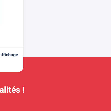
affichage
lités !