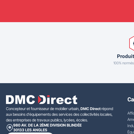
Produit
100% normés
Ca
Concepteur et fournisseur de mobilier urbain,
DMC Direct
répond
Affi
aux besoins d'équipements des services des collectivités locales,
Amé
des entreprises de travaux publics, lycées, écoles.
980 AV. DE LA 2ÈME DIVISION BLINDÉE
Indu
30133
LES ANGLES
Équ