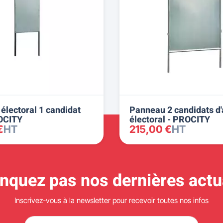
électoral 1 candidat
Panneau 2 candidats d'
OCITY
électoral - PROCITY
€
HT
215,00 €
HT
quez pas nos dernières actua
Inscrivez-vous à la newsletter pour recevoir toutes nos infos