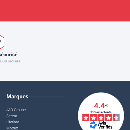
sécurisé
 100% sécurisé
Marques
4.4
/5
JAD Groupe
100 avis clients
Serem
Lifetime
Mottez