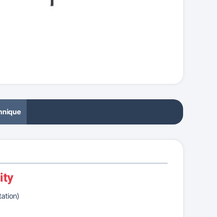
chnique
ity
ation)