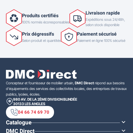
Livraison rapide
Produits certifiés
Expéditions sous 24/48h,
100% normés écoresponsables
selon stock disponible
Prix dégressifs
Paiement sécurisé
Selon produit et quantités
Paiement en ligne 100% sécurisé
Concepteur et fournisseur de mobilier urbain,
DMC Direct
répond aux besoins
d'équipements des services des collectivités locales, des entreprises de travaux
publics, lycées, écoles.
980 AV. DE LA 2ÈME DIVISION BLINDÉE
30133
LES ANGLES
04 66 74 69 70
Catalogue

DMC Direct
