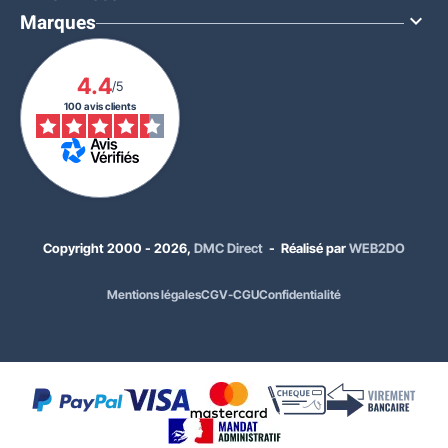
Marques

4.4
/5
100 avis clients
Copyright 2000 - 2026,
DMC Direct
- Réalisé par
WEB2DO
Mentions légales
CGV-CGU
Confidentialité
651,00 €
HT
781,20 €
TTC
Coloris acier :
Rouge - 3000