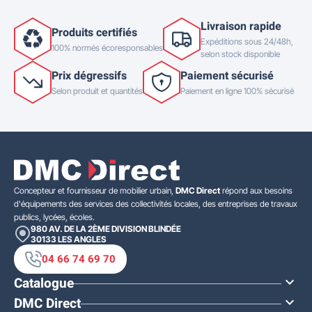
Livraison rapide
Produits certifiés
Expéditions sous 24/48h,
100% normés écoresponsables
selon stock disponible
Prix dégressifs
Paiement sécurisé
Selon produit et quantités
Paiement en ligne 100% sécurisé
Concepteur et fournisseur de mobilier urbain,
DMC Direct
répond aux besoins
d'équipements des services des collectivités locales, des entreprises de travaux
publics, lycées, écoles.
980 AV. DE LA 2ÈME DIVISION BLINDÉE
30133
LES ANGLES
04 66 74 69 70
Catalogue

DMC Direct
