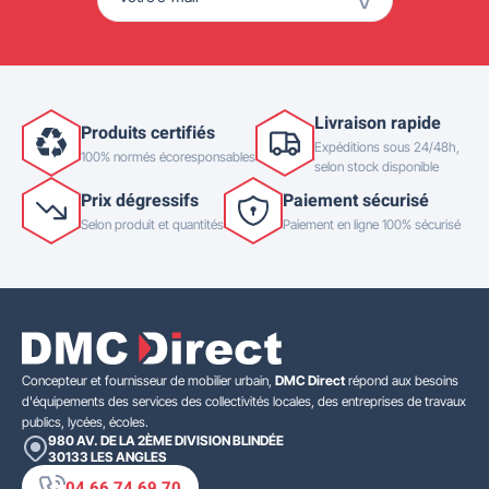
Livraison rapide
Produits certifiés
Expéditions sous 24/48h,
100% normés écoresponsables
selon stock disponible
Prix dégressifs
Paiement sécurisé
Selon produit et quantités
Paiement en ligne 100% sécurisé
Concepteur et fournisseur de mobilier urbain,
DMC Direct
répond aux besoins
d'équipements des services des collectivités locales, des entreprises de travaux
publics, lycées, écoles.
980 AV. DE LA 2ÈME DIVISION BLINDÉE
30133
LES ANGLES
04 66 74 69 70