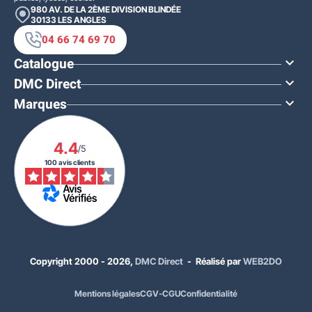
980 AV. DE LA 2ÈME DIVISION BLINDÉE
30133
LES ANGLES
04 66 74 69 70
Catalogue

DMC Direct

Marques

4.4
/5
100 avis clients
Copyright 2000 - 2026,
DMC Direct
- Réalisé par
WEB2DO
Mentions légales
CGV-CGU
Confidentialité