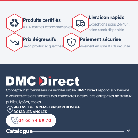
Livraison rapide
Produits certifiés
Expéditions sous 24/48h,
100% normés écoresponsables
selon stock disponible
Prix dégressifs
Paiement sécurisé
Selon produit et quantités
Paiement en ligne 100% sécurisé
Concepteur et fournisseur de mobilier urbain,
DMC Direct
répond aux besoins
d'équipements des services des collectivités locales, des entreprises de travaux
publics, lycées, écoles.
980 AV. DE LA 2ÈME DIVISION BLINDÉE
30133
LES ANGLES
04 66 74 69 70
Catalogue
