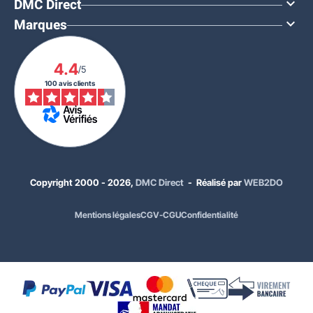
DMC Direct

Marques

4.4
/5
100 avis clients
Copyright 2000 - 2026,
DMC Direct
- Réalisé par
WEB2DO
Mentions légales
CGV-CGU
Confidentialité
771,00 €
HT
925,20 €
TTC
Coloris :
Noir RAL 9005