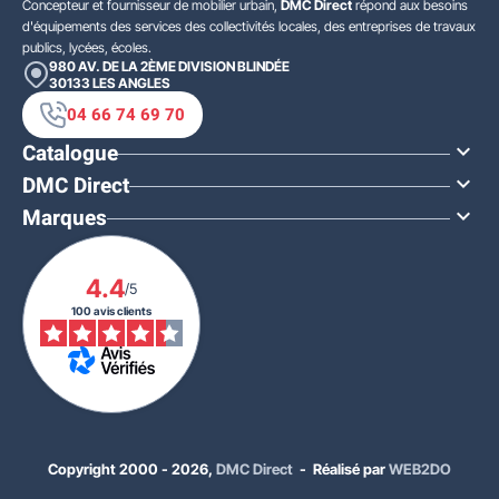
Concepteur et fournisseur de mobilier urbain,
DMC Direct
répond aux besoins
d'équipements des services des collectivités locales, des entreprises de travaux
publics, lycées, écoles.
980 AV. DE LA 2ÈME DIVISION BLINDÉE
30133
LES ANGLES
04 66 74 69 70
Catalogue

DMC Direct

Marques

4.4
/5
100 avis clients
Copyright 2000 - 2026,
DMC Direct
- Réalisé par
WEB2DO