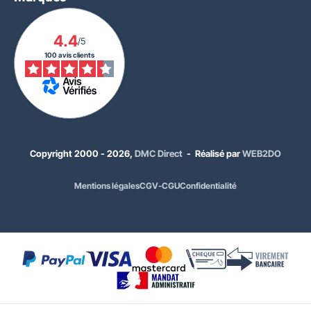
4.4
/5
100 avis clients
À PARTIR DE
285,00 €
HT
342,00 €
TTC
Quantité
Prix unitaire HT
Copyright 2000 - 2026,
DMC Direct
- Réalisé par
WEB2DO
x1
410,00 €
x2
369,00 €
Mentions légales
CGV-CGU
Confidentialité
x4
358,00 €
x10
289,00 €
x18
285,00 €
Coloris :
Vert (recyclé)