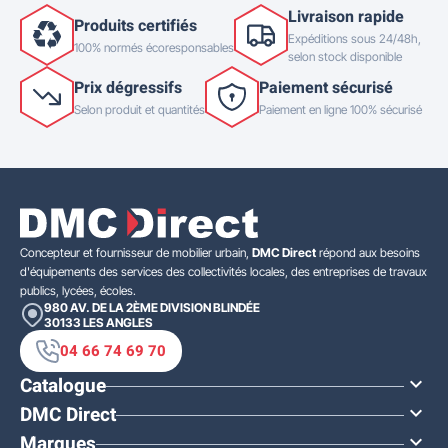
Livraison rapide
Produits certifiés
Expéditions sous 24/48h,
100% normés écoresponsables
selon stock disponible
Prix dégressifs
Paiement sécurisé
Selon produit et quantités
Paiement en ligne 100% sécurisé
Concepteur et fournisseur de mobilier urbain,
DMC Direct
répond aux besoins
d'équipements des services des collectivités locales, des entreprises de travaux
publics, lycées, écoles.
980 AV. DE LA 2ÈME DIVISION BLINDÉE
30133
LES ANGLES
04 66 74 69 70
Catalogue

DMC Direct

Marques
