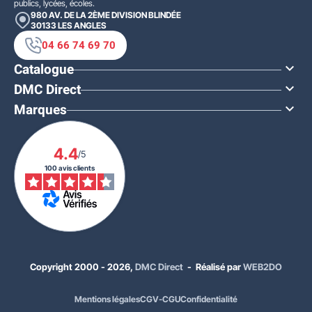
publics, lycées, écoles.
980 AV. DE LA 2ÈME DIVISION BLINDÉE
30133
LES ANGLES
04 66 74 69 70
Catalogue

DMC Direct

Marques

4.4
/5
100 avis clients
Copyright 2000 - 2026,
DMC Direct
- Réalisé par
WEB2DO
Mentions légales
CGV-CGU
Confidentialité