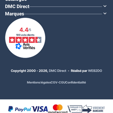
DMC Direct

Marques

4.4
/5
100 avis clients
Copyright 2000 - 2026,
DMC Direct
- Réalisé par
WEB2DO
135,00 €
HT
Mentions légales
CGV-CGU
Confidentialité
162,00 €
TTC
Dimensions :
800 mm de longueur
Coloris Procity :
Vert RAL 6005