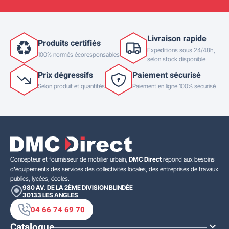
Livraison rapide
Produits certifiés
Expéditions sous 24/48h,
100% normés écoresponsables
selon stock disponible
Prix dégressifs
Paiement sécurisé
Selon produit et quantités
Paiement en ligne 100% sécurisé
Concepteur et fournisseur de mobilier urbain,
DMC Direct
répond aux besoins
d'équipements des services des collectivités locales, des entreprises de travaux
publics, lycées, écoles.
980 AV. DE LA 2ÈME DIVISION BLINDÉE
30133
LES ANGLES
04 66 74 69 70
Catalogue
