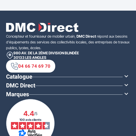
Concepteur et fournisseur de mobilier urbain,
DMC Direct
répond aux besoins
d'équipements des services des collectivités locales, des entreprises de travaux
publics, lycées, écoles.
980 AV. DE LA 2ÈME DIVISION BLINDÉE
30133
LES ANGLES
04 66 74 69 70
Catalogue

DMC Direct

Marques

4.4
/5
100 avis clients