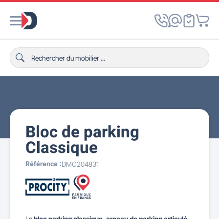
Bloc de parking
Classique
Référence :
DMC204831
Le
bloc parking classique
,
arceau de parking articulé