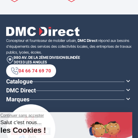
Concepteur et fournisseur de mobilier urbain,
DMC Direct
répond aux besoins
d'équipements des services des collectivités locales, des entreprises de travaux
publics, lycées, écoles.
980 AV. DE LA 2ÈME DIVISION BLINDÉE
30133
LES ANGLES
04 66 74 69 70
Catalogue

DMC Direct

Marques

4.4
/5
100 avis clients