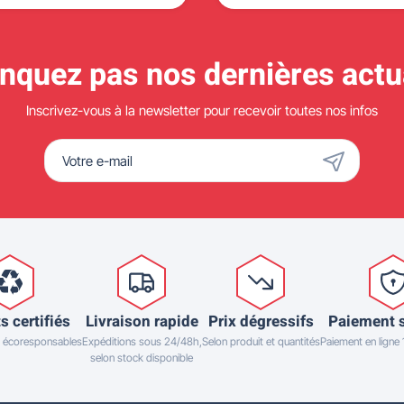
quez pas nos dernières actua
Inscrivez-vous à la newsletter pour recevoir toutes nos infos
s certifiés
Livraison rapide
Prix dégressifs
Paiement 
 écoresponsables
Expéditions sous 24/48h,
Selon produit et quantités
Paiement en ligne
selon stock disponible