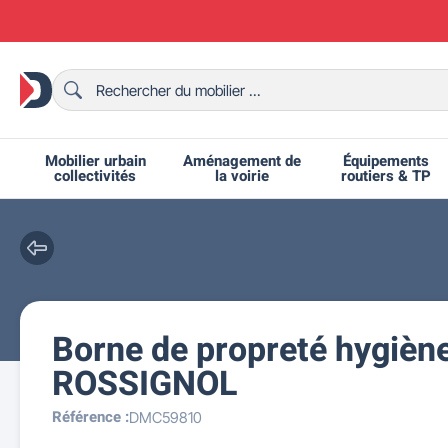
Mobilier urbain
Aménagement de
Équipements
collectivités
la voirie
routiers & TP
Borne de propreté hygiène
Chaises et bancs scolaires
Bornes et potelets urbains
Chaises de collectivité
Ralentisseurs routiers
Mobilier intérieur CHR
Fêtes et événements
Tables de ping-pong
Grilles d'exposition
Bancs urbains
Équipem
Tabl
Mo
T
R
ROSSIGNOL
Référence :
DMC59810