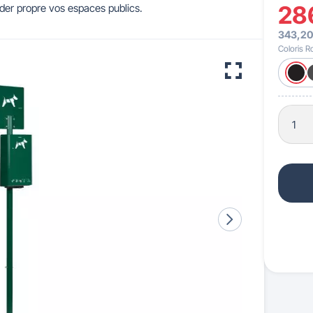
28
rder propre vos espaces publics.
343,20
 pour crèches & maternelles
strie & Travaux Publics
Barrières de ville
Accessibilité PMR
Coloris R