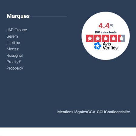
Marques
4.4
/5
JAD Groupe
100 avis clients
Serem
Lifetime
Mottez
Rossignol
Procity®
Probbax®
Mentions légales
CGV-CGU
Confidentialité