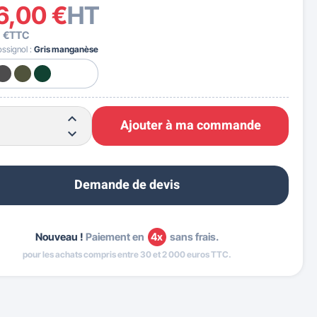
6,00 €
HT
 €
TTC
ossignol :
Gris manganèse
Ajouter à ma commande
Demande de devis
Nouveau !
Paiement en
4x
sans frais.
pour les achats compris entre 30 et 2 000 euros TTC.