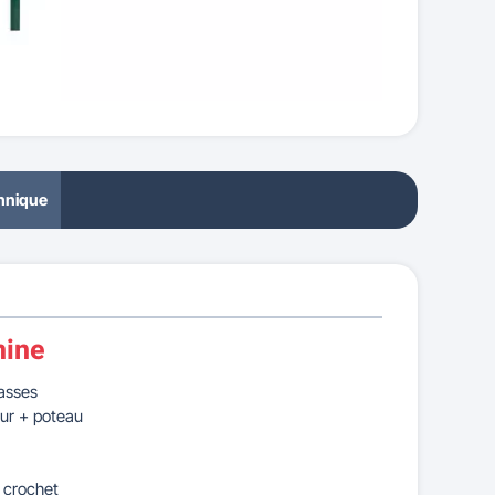
chnique
nine
iasses
eur + poteau
n crochet