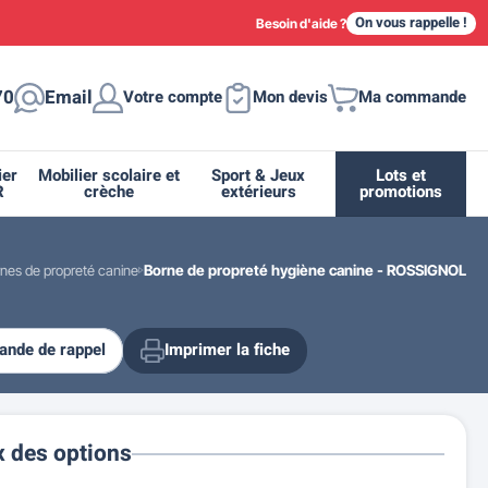
On vous rappelle !
Besoin d'aide ?
70
Email
Votre compte
Mon devis
Ma commande
ier
Mobilier scolaire et
Sport & Jeux
Lots et
R
crèche
extérieurs
promotions
nes de propreté canine
Borne de propreté hygiène canine - ROSSIGNOL
nde de rappel
Imprimer la fiche
ique
tion
ant
urs
ge
s
Casiers et meubles de rangement
Supports et abris vélo moto
Miroir de sécurité routière
Drapeau - Pavoisement
Fleurissement urbain
Espace sanitaire
x des options