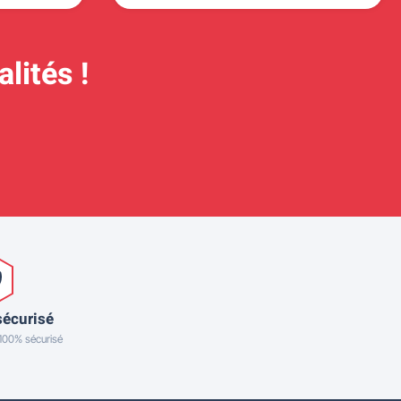
lités !
sécurisé
 100% sécurisé