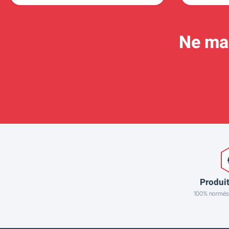
Ne man
Produit
100% normés