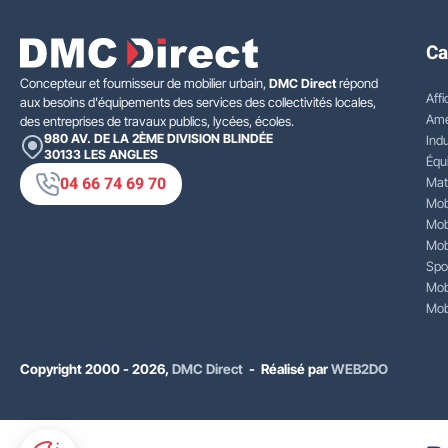
Ca
Concepteur et fournisseur de mobilier urbain,
DMC Direct
répond
Affi
aux besoins d'équipements des services des collectivités locales,
Amé
des entreprises de travaux publics, lycées, écoles.
980 AV. DE LA 2ÈME DIVISION BLINDÉE
Indu
30133
LES ANGLES
Équ
04 66 74 69 70
Mat
Mobi
Mobi
Mobi
Spo
Mobi
Mobi
Copyright 2000 - 2026,
DMC Direct
- Réalisé par
WEB2DO