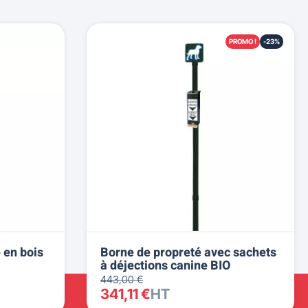
PROMO !
-23%
 en bois
Borne de propreté avec sachets
à déjections canine BIO
443,00 €
341,11 €
HT