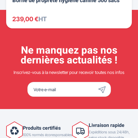
Borne de propreté hygiène canine 500 sacs
239,00 €
HT
Ne manquez pas nos
dernières actualités !
Inscrivez-vous à la newsletter pour recevoir toutes nos infos
Livraison rapide
Produits certifiés
Expéditions sous 24/48h,
100% normés écoresponsables
selon stock disponible