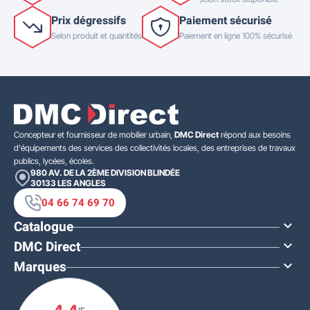
Prix dégressifs
Paiement sécurisé
Selon produit et quantités
Paiement en ligne 100% sécurisé
Concepteur et fournisseur de mobilier urbain,
DMC Direct
répond aux besoins
d'équipements des services des collectivités locales, des entreprises de travaux
publics, lycées, écoles.
980 AV. DE LA 2ÈME DIVISION BLINDÉE
30133
LES ANGLES
04 66 74 69 70
Catalogue

DMC Direct

Marques
