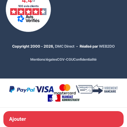
4.4
/5
100 avis clients
Copyright 2000 - 2026,
DMC Direct
- Réalisé par
WEB2DO
Mentions légales
CGV-CGU
Confidentialité
103,00 €
HT
123,60 €
TTC
Matériaux :
Acier galvanisé
Ajouter à ma
Ajouter
commande