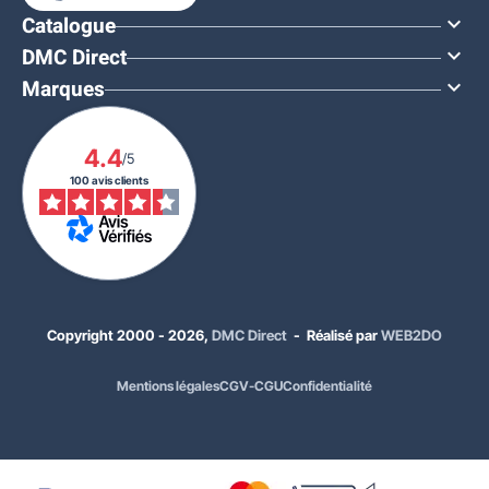
Catalogue

DMC Direct

Marques

4.4
/5
100 avis clients
À PARTIR DE
73,00 €
HT
87,60 €
TTC
Quantité
Prix unitaire HT
x1
91,00 €
Copyright 2000 - 2026,
DMC Direct
- Réalisé par
WEB2DO
x30
73,00 €
Mentions légales
CGV-CGU
Confidentialité
Choisissez la taille :
Taille 1 - utilisateur entre 93 et 116 cm
Coloris acier :
Rouge - 3000