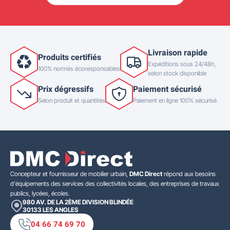
Livraison rapide
Produits certifiés
Expéditions sous 24/48h,
100% normés écoresponsables
selon stock disponible
Prix dégressifs
Paiement sécurisé
Selon produit et quantités
Paiement en ligne 100% sécurisé
Concepteur et fournisseur de mobilier urbain,
DMC Direct
répond aux besoins
d'équipements des services des collectivités locales, des entreprises de travaux
publics, lycées, écoles.
980 AV. DE LA 2ÈME DIVISION BLINDÉE
30133
LES ANGLES
04 66 74 69 70