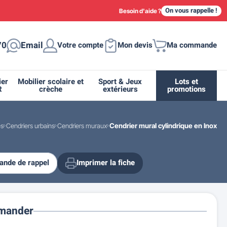
On vous rappelle !
Besoin d'aide ?
70
Email
Votre compte
Mon devis
Ma commande
ier
Mobilier scolaire et
Sport & Jeux
Lots et
R
crèche
extérieurs
promotions
és
Cendriers urbains
Cendriers muraux
Cendrier mural cylindrique en Inox
nde de rappel
Imprimer la fiche
ique
tion
ant
urs
ge
s
Casiers et meubles de rangement
Supports et abris vélo moto
Miroir de sécurité routière
Drapeau - Pavoisement
Fleurissement urbain
Espace sanitaire
mander