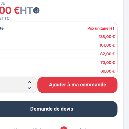
 DE
,00 €
HT
€
TTC
té
Prix unitaire HT
138,00 €
101,00 €
82,00 €
70,00 €
69,00 €
67,00 €
Ajouter à ma commande
Demande de devis