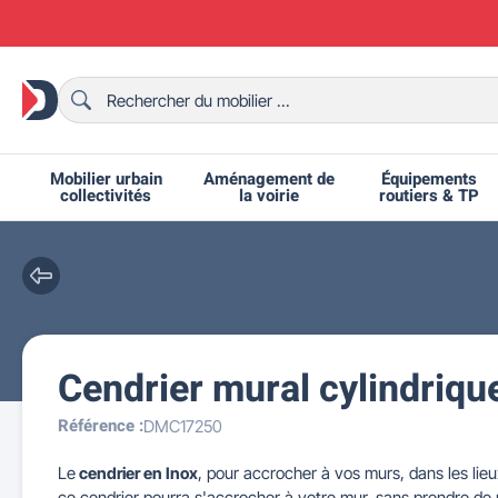
Mobilier urbain
Aménagement de
Équipements
collectivités
la voirie
routiers & TP
Cendrier mural cylindriqu
Chaises et bancs scolaires
Bornes et potelets urbains
Chaises de collectivité
Ralentisseurs routiers
Mobilier intérieur CHR
Fêtes et événements
Tables de ping-pong
Grilles d'exposition
Bancs urbains
Équipem
Tabl
Mo
T
R
Référence :
DMC17250
Le
cendrier en Inox
, pour accrocher à vos murs, dans les lie
ce cendrier pourra s'accrocher à votre mur, sans prendre de