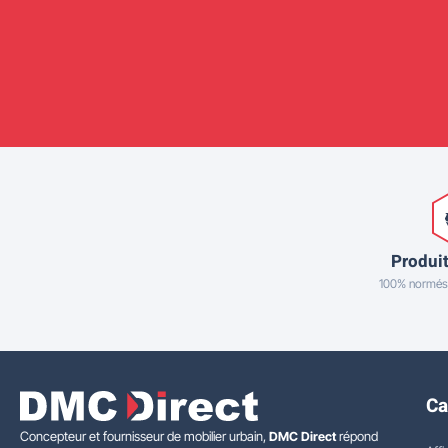
Produit
100% normés
Ca
Concepteur et fournisseur de mobilier urbain,
DMC Direct
répond