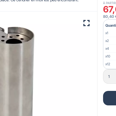
À PARTIR
67
 pour crèches & maternelles
strie & Travaux Publics
Barrières de ville
Accessibilité PMR
80,40 
Quanti
x1
x2
x4
x10
x12
x15