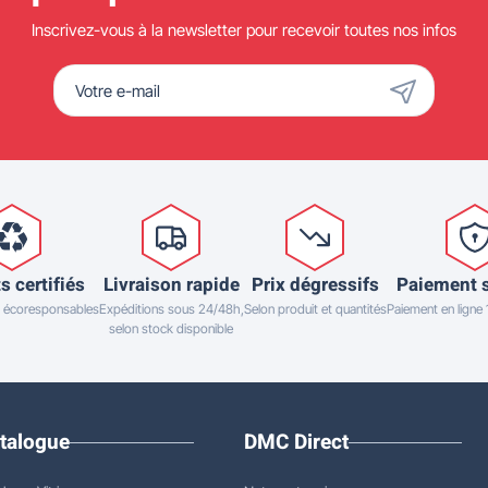
Inscrivez-vous à la newsletter pour recevoir toutes nos infos
s certifiés
Livraison rapide
Prix dégressifs
Paiement 
 écoresponsables
Expéditions sous 24/48h,
Selon produit et quantités
Paiement en ligne
selon stock disponible
talogue
DMC Direct