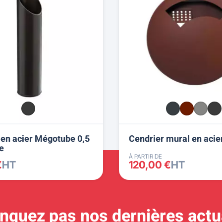
 en acier Mégotube 0,5
Cendrier mural en acie
re
À PARTIR DE
€
HT
120,00 €
HT
quez pas nos dernières actua