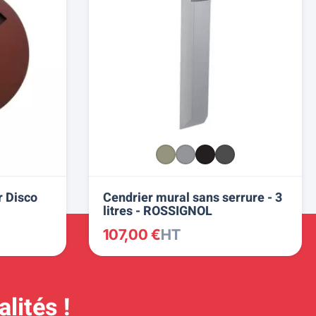
r Disco
Cendrier mural sans serrure - 3
litres - ROSSIGNOL
107,00 €
HT
lités !