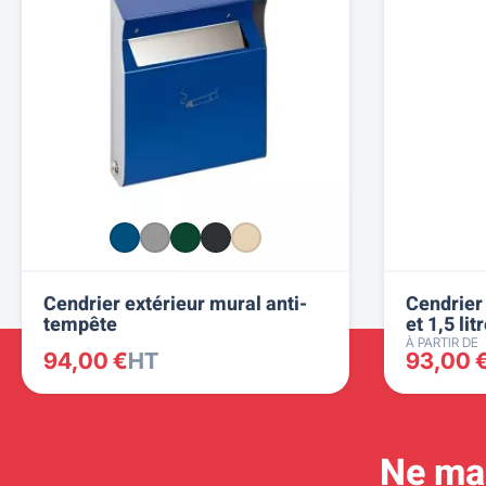
Cendrier extérieur mural anti-
Cendrier
tempête
et 1,5 lit
À PARTIR DE
94,00 €
HT
93,00 
Ne man