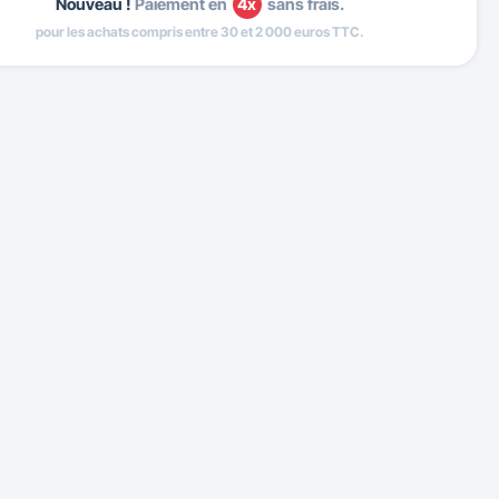
Nouveau !
Paiement en
4x
sans frais.
pour les achats compris entre 30 et 2 000 euros TTC.