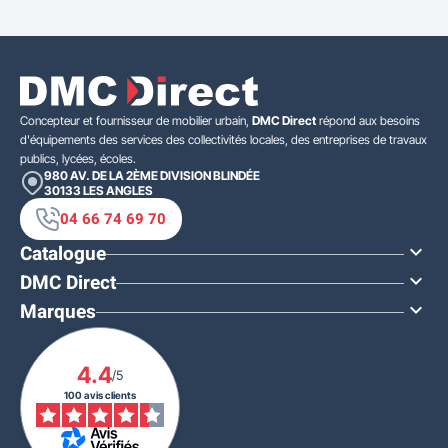
Concepteur et fournisseur de mobilier urbain,
DMC Direct
répond aux besoins
d'équipements des services des collectivités locales, des entreprises de travaux
publics, lycées, écoles.
980 AV. DE LA 2ÈME DIVISION BLINDÉE
30133
LES ANGLES
04 66 74 69 70
Catalogue

DMC Direct

Marques

4.4
/5
100 avis clients
À PARTIR DE