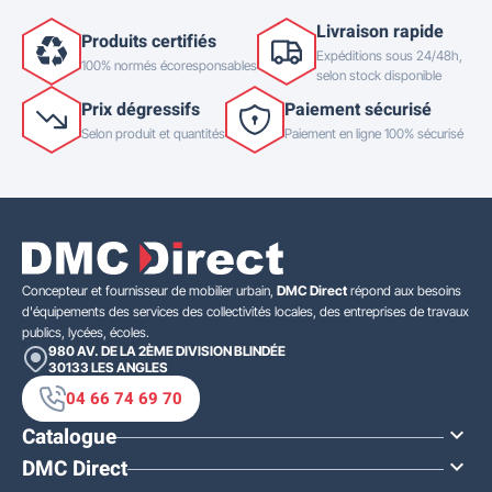
Livraison rapide
Produits certifiés
Expéditions sous 24/48h,
100% normés écoresponsables
selon stock disponible
Prix dégressifs
Paiement sécurisé
Selon produit et quantités
Paiement en ligne 100% sécurisé
Concepteur et fournisseur de mobilier urbain,
DMC Direct
répond aux besoins
d'équipements des services des collectivités locales, des entreprises de travaux
publics, lycées, écoles.
980 AV. DE LA 2ÈME DIVISION BLINDÉE
30133
LES ANGLES
04 66 74 69 70
Catalogue

DMC Direct
