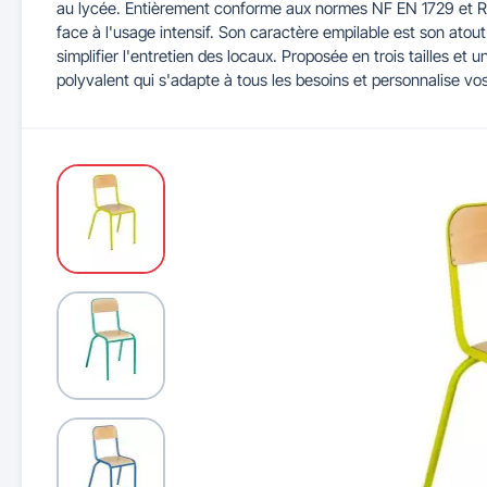
au lycée. Entièrement conforme aux normes NF EN 1729 et RBU
face à l'usage intensif. Son caractère empilable est son atou
simplifier l'entretien des locaux. Proposée en trois tailles et 
Maitrise d'accès et parking
Illuminations de Noël
Séparateurs de voie
Mobilier de bureau
Cendriers urbains
Tableaux d'école
Mobilier
Indu
polyvalent qui s'adapte à tous les besoins et personnalise v