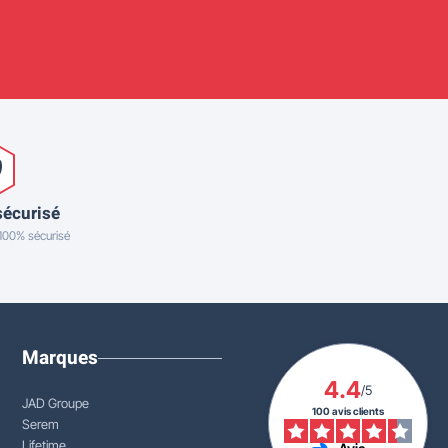
sécurisé
 100% sécurisé
Marques
4.4
/5
JAD Groupe
100 avis clients
Serem
Lifetime