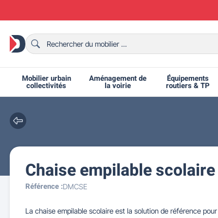
Mobilier urbain
Aménagement de
Équipements
collectivités
la voirie
routiers & TP
Chaise empilable scolaire
Chaises et bancs scolaires
Bornes et potelets urbains
Chaises de collectivité
Ralentisseurs routiers
Mobilier intérieur CHR
Fêtes et événements
Tables de ping-pong
Grilles d'exposition
Bancs urbains
Équipem
Tabl
Mo
T
R
Référence :
DMCSE
La chaise empilable scolaire est la solution de référence pou