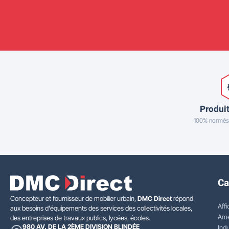
Produit
100% normés
Ca
Concepteur et fournisseur de mobilier urbain,
DMC Direct
répond
Affi
aux besoins d'équipements des services des collectivités locales,
Amé
des entreprises de travaux publics, lycées, écoles.
980 AV. DE LA 2ÈME DIVISION BLINDÉE
Indu