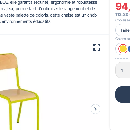
E, elle garantit sécurité, ergonomie et robustesse
94
t majeur, permettant d'optimiser le rangement et de
112,80
une vaste palette de coloris, cette chaise est un choix
 pour crèches & maternelles
strie & Travaux Publics
Barrières de ville
Accessibilité PMR
Choisissez
os environnements éducatifs.
Coloris t