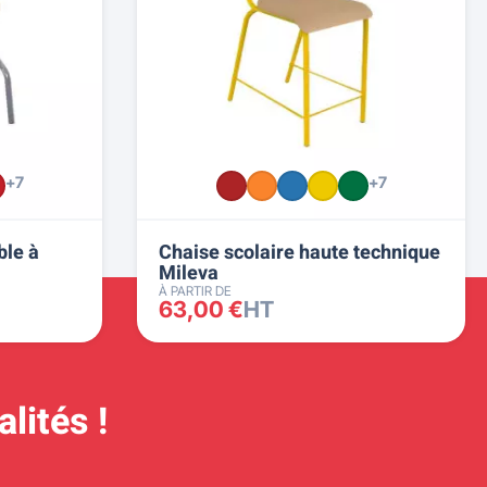
+7
+7
ble à
Chaise scolaire haute technique
Mileva
À PARTIR DE
63,00 €
HT
lités !