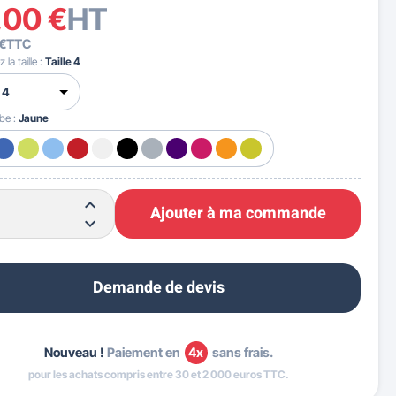
,00 €
HT
 €
TTC
 la taille :
Taille 4
ube :
Jaune
Ajouter à ma commande
Demande de devis
Nouveau !
Paiement en
4x
sans frais.
pour les achats compris entre 30 et 2 000 euros TTC.