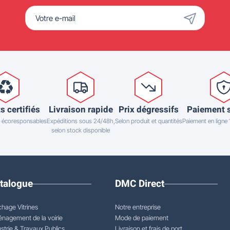
s certifiés
Livraison rapide
Prix dégressifs
Paiement 
 écoresponsables
Expéditions sous 24/48h,
Selon produit et quantités
Paiement en ligne
selon stock disponible
talogue
DMC Direct
chage Vitrines
Notre entreprise
nagement de la voirie
Mode de paiement
strie & Travaux Publics
Livraison et frais de port