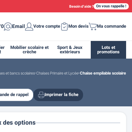
On vous rappelle !
Besoin d'aide ?
70
Email
Votre compte
Mon devis
Ma commande
ier
Mobilier scolaire et
Sport & Jeux
Lots et
R
crèche
extérieurs
promotions
ses et bancs scolaires
Chaises Primaire et Lycée
Chaise empilable scolaire
nde de rappel
Imprimer la fiche
ique
tion
ant
urs
ge
s
Casiers et meubles de rangement
Supports et abris vélo moto
Miroir de sécurité routière
Drapeau - Pavoisement
Fleurissement urbain
Espace sanitaire
x des options