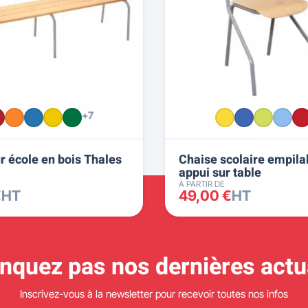
+7
r école en bois Thales
Chaise scolaire empila
appui sur table
À PARTIR DE
€
HT
49,00 €
HT
quez pas nos dernières actua
Inscrivez-vous à la newsletter pour recevoir toutes nos infos