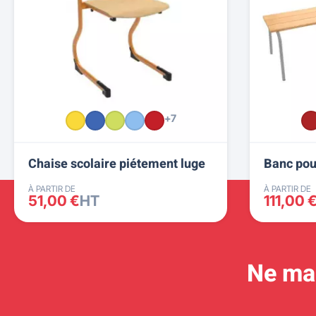
+7
Chaise scolaire piétement luge
Banc pou
À PARTIR DE
À PARTIR DE
51,00 €
HT
111,00 
Ne man