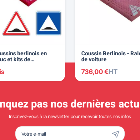
ussins berlinois en
Coussin Berlinois - Ral
c et kits de
de voiture
tion
is
736,00 €
HT
quez pas nos dernières actua
Inscrivez-vous à la newsletter pour recevoir toutes nos infos