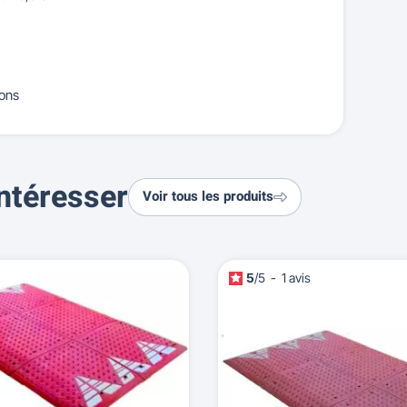
hons
ntéresser
Voir tous les produits
5
/
5
-
1
avis