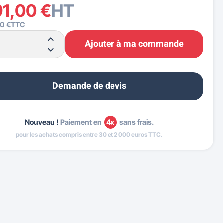
91,00 €
HT
20 €
TTC
Ajouter à ma commande
Demande de devis
Nouveau !
Paiement en
4x
sans frais.
pour les achats compris entre 30 et 2 000 euros TTC.