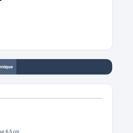
chnique
eur 6,5 cm