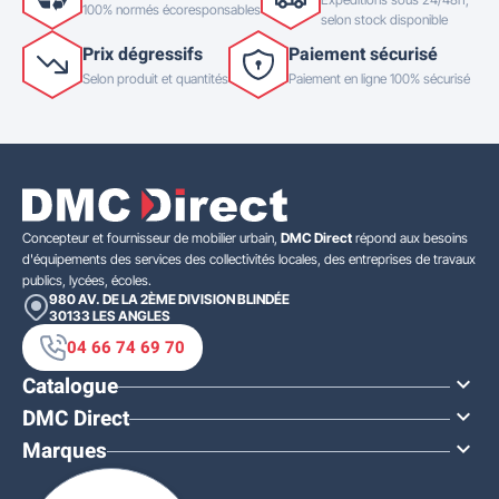
100% normés écoresponsables
selon stock disponible
Prix dégressifs
Paiement sécurisé
Selon produit et quantités
Paiement en ligne 100% sécurisé
Concepteur et fournisseur de mobilier urbain,
DMC Direct
répond aux besoins
d'équipements des services des collectivités locales, des entreprises de travaux
publics, lycées, écoles.
980 AV. DE LA 2ÈME DIVISION BLINDÉE
30133
LES ANGLES
04 66 74 69 70
Catalogue

DMC Direct

Marques
