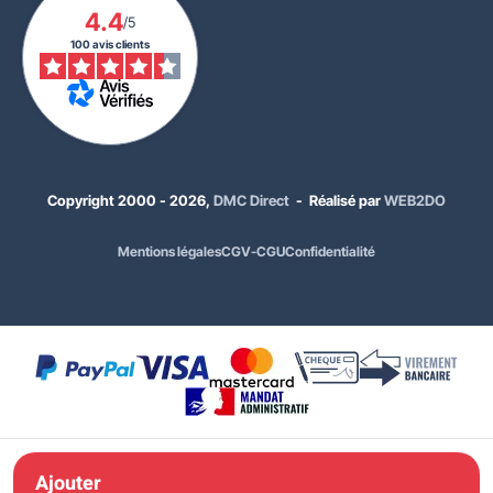
4.4
/5
100 avis clients
Copyright 2000 - 2026,
DMC Direct
- Réalisé par
WEB2DO
Mentions légales
CGV-CGU
Confidentialité
410,00 €
HT
492,00 €
TTC
Coloris décoration de Noël :
Rouge
Ajouter à ma
Ajouter