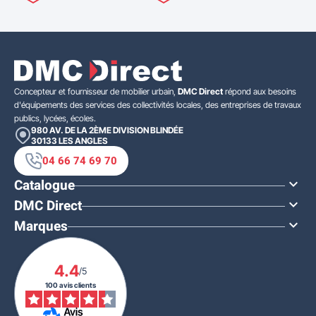
Concepteur et fournisseur de mobilier urbain,
DMC Direct
répond aux besoins
d'équipements des services des collectivités locales, des entreprises de travaux
publics, lycées, écoles.
980 AV. DE LA 2ÈME DIVISION BLINDÉE
30133
LES ANGLES
04 66 74 69 70
Catalogue

DMC Direct

Marques

4.4
/5
100 avis clients