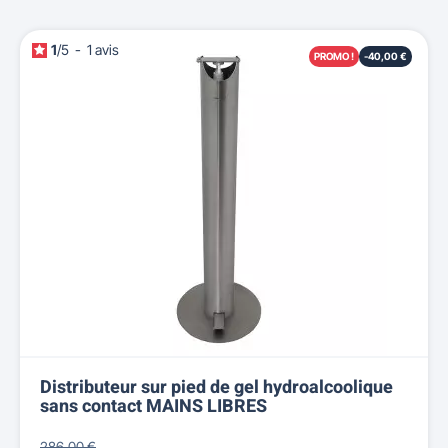
1
/
5
-
1
avis
PROMO !
-40,00 €
Distributeur sur pied de gel hydroalcoolique
sans contact MAINS LIBRES
286,00 €