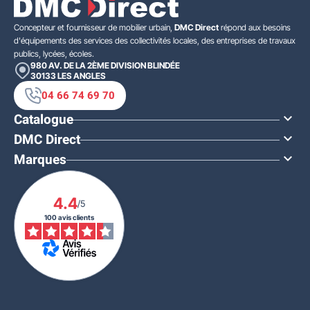
Concepteur et fournisseur de mobilier urbain,
DMC Direct
répond aux besoins
d'équipements des services des collectivités locales, des entreprises de travaux
publics, lycées, écoles.
980 AV. DE LA 2ÈME DIVISION BLINDÉE
30133
LES ANGLES
04 66 74 69 70
Catalogue

DMC Direct

Marques

4.4
/5
100 avis clients