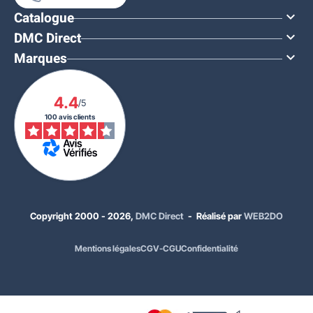
Catalogue

DMC Direct

Marques

4.4
/5
100 avis clients
Copyright 2000 - 2026,
DMC Direct
- Réalisé par
WEB2DO
Mentions légales
CGV-CGU
Confidentialité