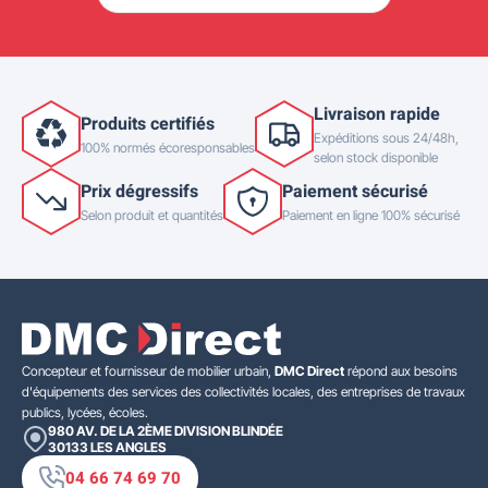
Livraison rapide
Produits certifiés
Expéditions sous 24/48h,
100% normés écoresponsables
selon stock disponible
Prix dégressifs
Paiement sécurisé
Selon produit et quantités
Paiement en ligne 100% sécurisé
Concepteur et fournisseur de mobilier urbain,
DMC Direct
répond aux besoins
d'équipements des services des collectivités locales, des entreprises de travaux
publics, lycées, écoles.
980 AV. DE LA 2ÈME DIVISION BLINDÉE
30133
LES ANGLES
04 66 74 69 70