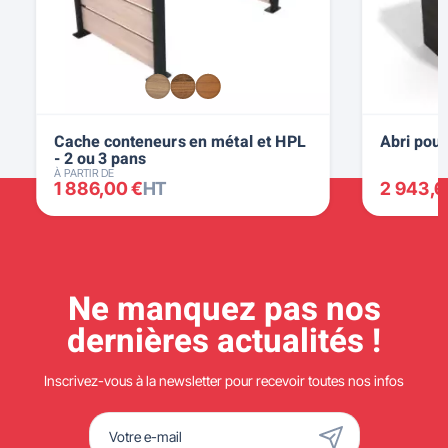
Cache conteneurs en métal et HPL
Abri pour
- 2 ou 3 pans
À PARTIR DE
1 886,00 €
HT
2 943,6
Ne manquez pas nos
dernières actualités !
Inscrivez-vous à la newsletter pour recevoir toutes nos infos