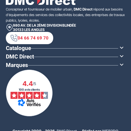
Concepteur et fournisseur de mobilier urbain,
DMC Direct
répond aux besoins
d'équipements des services des collectivités locales, des entreprises de travaux
publics, lycées, écoles.
980 AV. DE LA 2ÈME DIVISION BLINDÉE
30133
LES ANGLES
04 66 74 69 70
Catalogue

DMC Direct

Marques

4.4
/5
100 avis clients