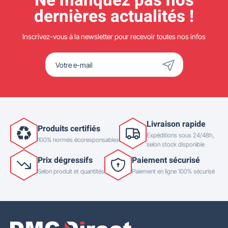
Ne manquez pas nos
dernières actualités !
Inscrivez-vous à la newsletter pour recevoir toutes nos infos
Livraison rapide
Produits certifiés
Expéditions sous 24/48h,
100% normés écoresponsables
selon stock disponible
Prix dégressifs
Paiement sécurisé
Selon produit et quantités
Paiement en ligne 100% sécurisé