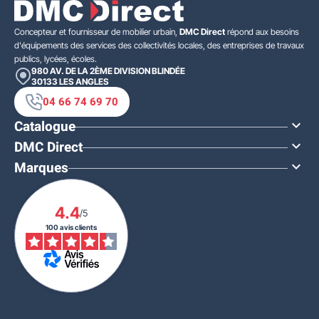
Concepteur et fournisseur de mobilier urbain,
DMC Direct
répond aux besoins
d'équipements des services des collectivités locales, des entreprises de travaux
publics, lycées, écoles.
980 AV. DE LA 2ÈME DIVISION BLINDÉE
30133
LES ANGLES
04 66 74 69 70
Catalogue

DMC Direct

Marques

4.4
/5
100 avis clients