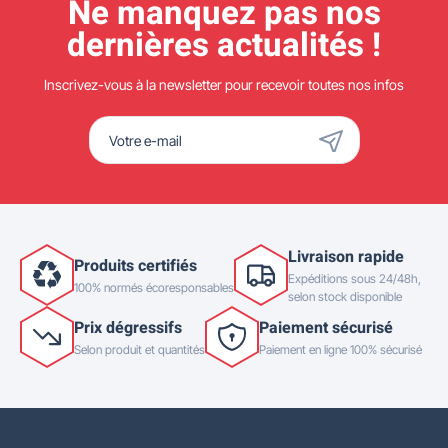
Ne manquez pas nos
dernières actualités !
Inscrivez-vous à la newsletter pour recevoir toutes nos infos
Livraison rapide
Produits certifiés
Expéditions sous 24/48h,
100% normés écoresponsables
selon stock disponible
Prix dégressifs
Paiement sécurisé
Selon produit et quantités
Paiement en ligne 100% sécurisé