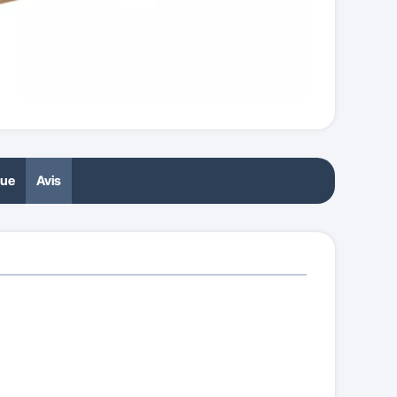
que
Avis