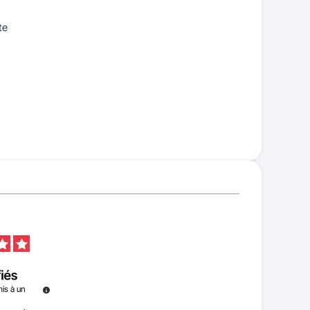
te
is à un