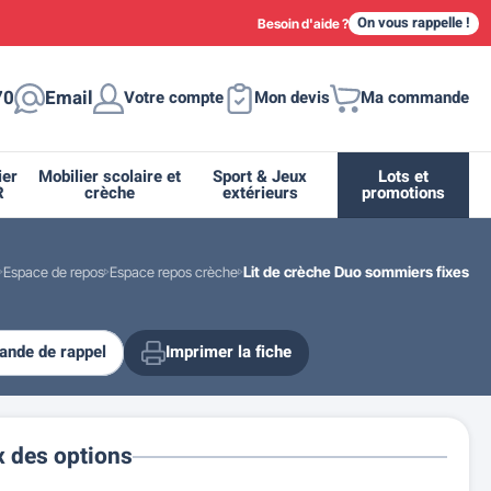
On vous rappelle !
Besoin d'aide ?
70
Email
Votre compte
Mon devis
Ma commande
ier
Mobilier scolaire et
Sport & Jeux
Lots et
R
crèche
extérieurs
promotions
Espace de repos
Espace repos crèche
Lit de crèche Duo sommiers fixes
nde de rappel
Imprimer la fiche
ique
tion
ant
urs
ge
s
Casiers et meubles de rangement
Supports et abris vélo moto
Miroir de sécurité routière
Drapeau - Pavoisement
Fleurissement urbain
Espace sanitaire
x des options