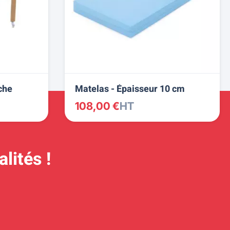
che
Matelas - Épaisseur 10 cm
108,00 €
HT
lités !