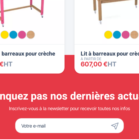
à barreaux pour crèche
Lit à barreaux pour crè
À PARTIR DE
 €
HT
607,00 €
HT
quez pas nos dernières actua
Inscrivez-vous à la newsletter pour recevoir toutes nos infos