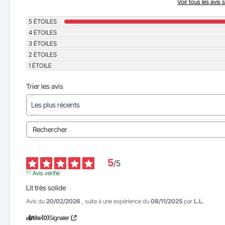
Voir tous les avis s
5
ÉTOILES
4
ÉTOILES
3
ÉTOILES
2
ÉTOILES
1
ÉTOILE
Trier les avis
5
/
5
Avis vérifié
Lit très solide
Avis du
20/02/2026
, suite à une expérience du
08/11/2025
par
L.L.
Utile
(0)
Signaler