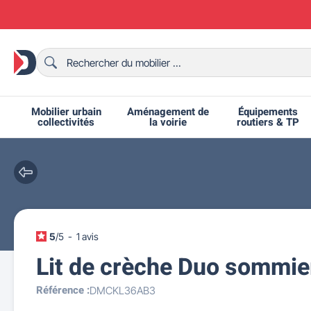
Mobilier urbain
Aménagement de
Équipements
collectivités
la voirie
routiers & TP
Chaises et bancs scolaires
Bornes et potelets urbains
Chaises de collectivité
Ralentisseurs routiers
Mobilier intérieur CHR
Fêtes et événements
Tables de ping-pong
Grilles d'exposition
Bancs urbains
Équipem
Tabl
Mo
T
R
5
/
5
-
1
avis
Lit de crèche Duo sommie
Référence :
DMCKL36AB3