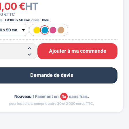
1,00 €
HT
20 €
TTC
ns :
Lit 100 x 50 cm
Coloris :
Bleu
Ajouter à ma commande
Demande de devis
Nouveau !
Paiement en
4x
sans frais.
pour les achats compris entre 30 et 2 000 euros TTC.