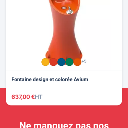
+5
Fontaine design et colorée Avium
637,00 €
HT
Ne manquez pas nos