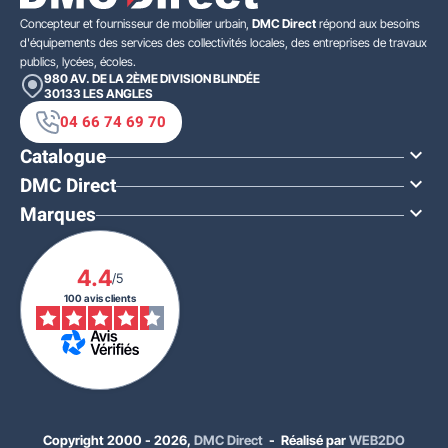
Concepteur et fournisseur de mobilier urbain,
DMC Direct
répond aux besoins
d'équipements des services des collectivités locales, des entreprises de travaux
publics, lycées, écoles.
980 AV. DE LA 2ÈME DIVISION BLINDÉE
30133
LES ANGLES
04 66 74 69 70
Catalogue

DMC Direct

Marques

4.4
/5
100 avis clients
Copyright 2000 - 2026,
DMC Direct
- Réalisé par
WEB2DO