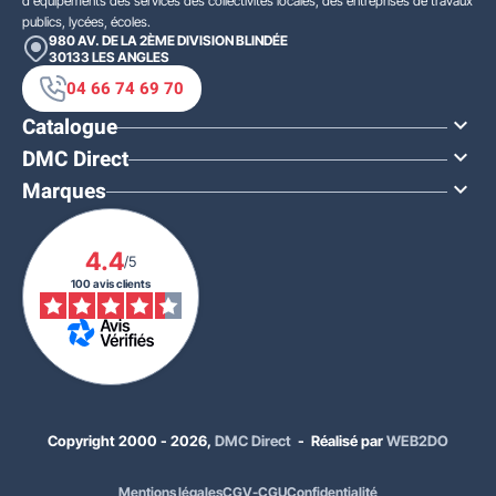
d'équipements des services des collectivités locales, des entreprises de travaux
publics, lycées, écoles.
980 AV. DE LA 2ÈME DIVISION BLINDÉE
30133
LES ANGLES
04 66 74 69 70
Catalogue

DMC Direct

Marques

4.4
/5
100 avis clients
Copyright 2000 - 2026,
DMC Direct
- Réalisé par
WEB2DO
Mentions légales
CGV-CGU
Confidentialité