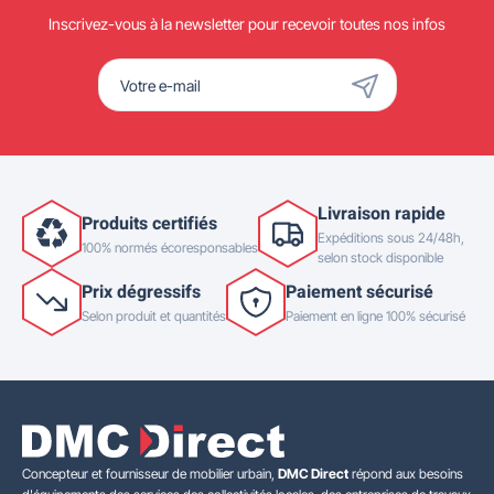
Inscrivez-vous à la newsletter pour recevoir toutes nos infos
Livraison rapide
Produits certifiés
Expéditions sous 24/48h,
100% normés écoresponsables
selon stock disponible
Prix dégressifs
Paiement sécurisé
Selon produit et quantités
Paiement en ligne 100% sécurisé
Concepteur et fournisseur de mobilier urbain,
DMC Direct
répond aux besoins