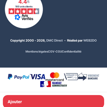
4.4
/5
100 avis clients
Copyright 2000 - 2026,
DMC Direct
- Réalisé par
WEB2DO
Mentions légales
CGV-CGU
Confidentialité
617,00 €
HT
740,40 €
TTC
Ajouter à ma
Ajouter
commande