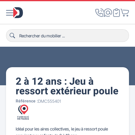
2 à 12 ans : Jeu à
ressort extérieur poule
Référence :
DMC555401
Idéal pour les aires collectives, le jeu à ressort poule