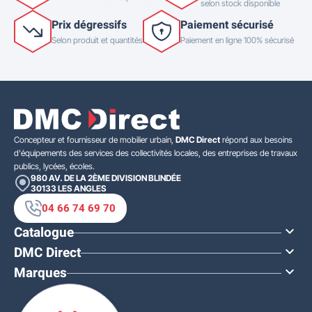
selon stock disponible
Prix dégressifs
Paiement sécurisé
Selon produit et quantités
Paiement en ligne 100% sécurisé
Concepteur et fournisseur de mobilier urbain,
DMC Direct
répond aux besoins
d'équipements des services des collectivités locales, des entreprises de travaux
publics, lycées, écoles.
980 AV. DE LA 2ÈME DIVISION BLINDÉE
30133
LES ANGLES
04 66 74 69 70
Catalogue

DMC Direct

Marques
