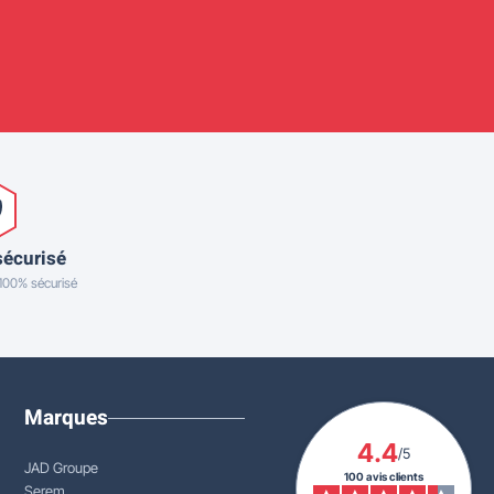
sécurisé
 100% sécurisé
Marques
4.4
/5
JAD Groupe
100 avis clients
Serem