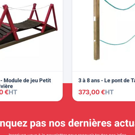
 - Module de jeu Petit
3 à 8 ans - Le pont de 
ivière
0 €
HT
373,00 €
HT
quez pas nos dernières actua