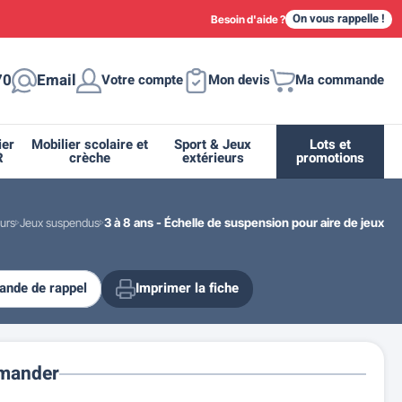
On vous rappelle !
Besoin d'aide ?
70
Email
Votre compte
Mon devis
Ma commande
ier
Mobilier scolaire et
Sport & Jeux
Lots et
R
crèche
extérieurs
promotions
eurs
Jeux suspendus
3 à 8 ans - Échelle de suspension pour aire de jeux
nde de rappel
Imprimer la fiche
ique
tion
ant
urs
ge
s
Casiers et meubles de rangement
Supports et abris vélo moto
Miroir de sécurité routière
Drapeau - Pavoisement
Fleurissement urbain
Espace sanitaire
mander