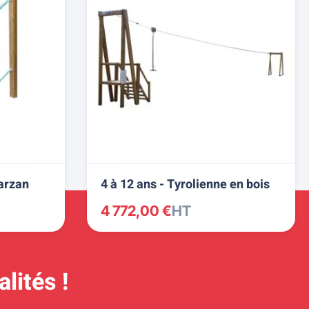
Tarzan
4 à 12 ans - Tyrolienne en bois
4 772,00 €
HT
lités !