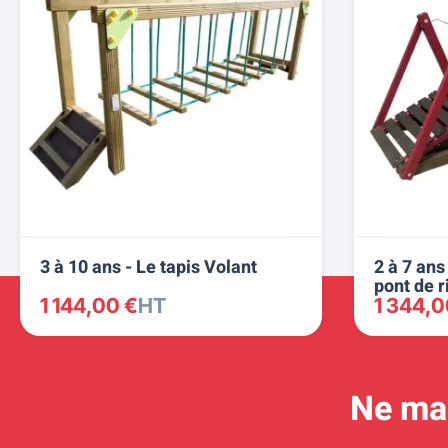
3 à 10 ans - Le tapis Volant
2 à 7 ans
pont de r
1 144,00 €
HT
1 344,0
Ne man