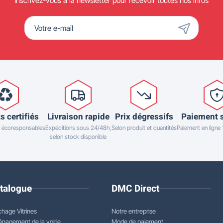
Inscrivez-vous à la newsletter pour recevoir toutes nos infos
s certifiés
Livraison rapide
Prix dégressifs
Paiement 
 écoresponsables
Expéditions sous 24/48h,
Selon produit et quantités
Paiement en ligne
selon stock disponible
talogue
DMC Direct
chage Vitrines
Notre entreprise
nagement de la voirie
Mode de paiement