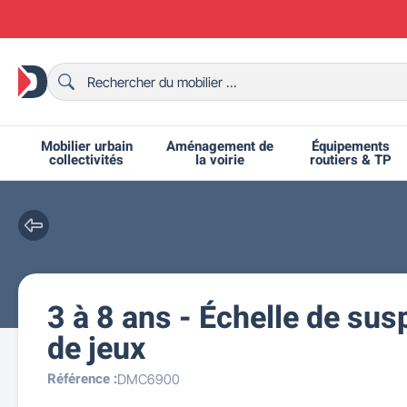
Mobilier urbain
Aménagement de
Équipements
collectivités
la voirie
routiers & TP
3 à 8 ans - Échelle de sus
Chaises et bancs scolaires
Bornes et potelets urbains
Chaises de collectivité
Ralentisseurs routiers
Mobilier intérieur CHR
Fêtes et événements
Tables de ping-pong
Grilles d'exposition
Bancs urbains
Équipem
Tabl
Mo
T
R
de jeux
Référence :
DMC6900