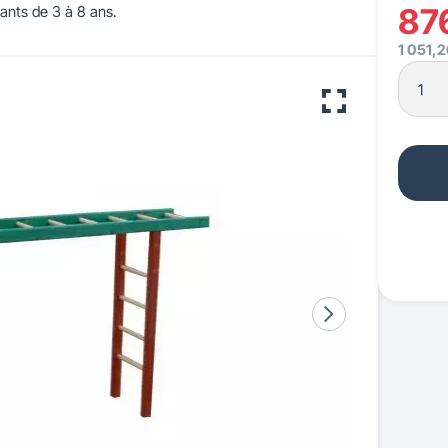
87
fants de 3 à 8 ans.
1 051,2
 pour crèches & maternelles
strie & Travaux Publics
Barrières de ville
Accessibilité PMR