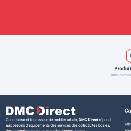
Produit
100% normés
Ca
Concepteur et fournisseur de mobilier urbain,
DMC Direct
répond
Affi
aux besoins d'équipements des services des collectivités locales,
Amé
des entreprises de travaux publics, lycées, écoles.