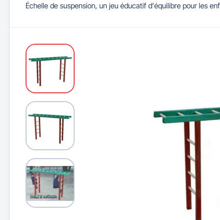
Échelle de suspension, un jeu éducatif d'équilibre pour les en
Maitrise d'accès et parking
Illuminations de Noël
Séparateurs de voie
Mobilier de bureau
Cendriers urbains
Tableaux d'école
Mobilier
Indu