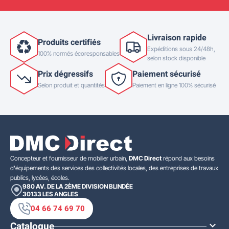
Livraison rapide
Produits certifiés
Expéditions sous 24/48h,
100% normés écoresponsables
selon stock disponible
Prix dégressifs
Paiement sécurisé
Selon produit et quantités
Paiement en ligne 100% sécurisé
Concepteur et fournisseur de mobilier urbain,
DMC Direct
répond aux besoins
d'équipements des services des collectivités locales, des entreprises de travaux
publics, lycées, écoles.
980 AV. DE LA 2ÈME DIVISION BLINDÉE
30133
LES ANGLES
04 66 74 69 70
Catalogue
