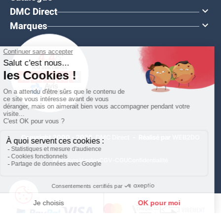
DMC Direct

Marques

4.4
/5
100 avis clients
Copyright 2000 - 2026,
DMC Direct
- Réalisé par
WEB2DO
Mentions légales
CGV-CGU
Confidentialité