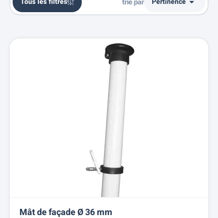

Tous les filtres
Pertinence
trié par
Ventes, ordre décroissant
Pertinence
Nom, A à Z
Nom, Z à A
Prix, croissant
Prix, décroissant
Reference, A to Z
Reference, Z to A
Mât de façade Ø 36 mm