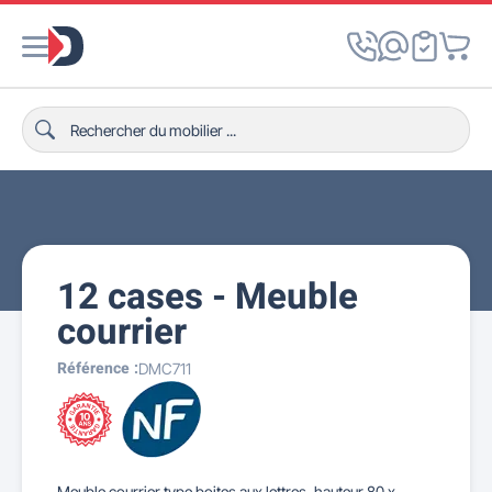
12 cases - Meuble
courrier
Référence :
DMC711
Meuble courrier type boites aux lettres, hauteur 80 x