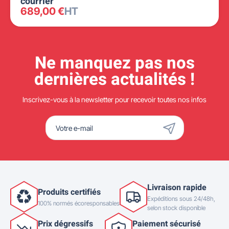
courrier
689,00 €
HT
Ne manquez pas nos
dernières actualités !
Inscrivez-vous à la newsletter pour recevoir toutes nos infos
Livraison rapide
Produits certifiés
Expéditions sous 24/48h,
100% normés écoresponsables
selon stock disponible
Prix dégressifs
Paiement sécurisé