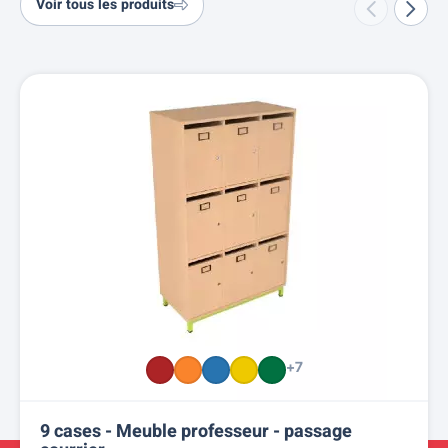
Voir tous les produits
+7
9 cases - Meuble professeur - passage