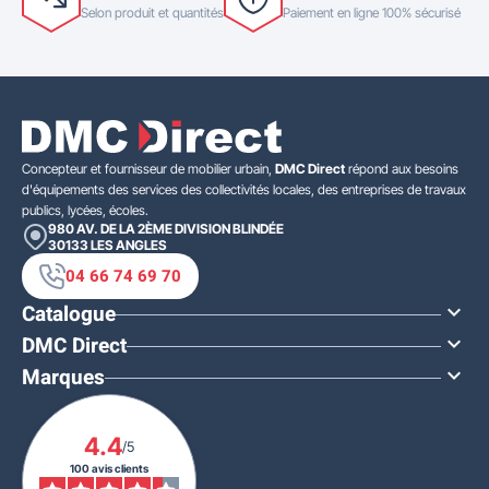
Selon produit et quantités
Paiement en ligne 100% sécurisé
Concepteur et fournisseur de mobilier urbain,
DMC Direct
répond aux besoins
d'équipements des services des collectivités locales, des entreprises de travaux
publics, lycées, écoles.
980 AV. DE LA 2ÈME DIVISION BLINDÉE
30133
LES ANGLES
04 66 74 69 70
Catalogue

DMC Direct

Marques

4.4
/5
100 avis clients