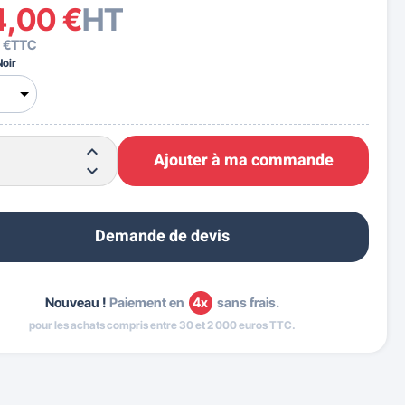
4,00 €
HT
 €
TTC
Noir
Ajouter à ma commande
Demande de devis
Nouveau !
Paiement en
4x
sans frais.
pour les achats compris entre 30 et 2 000 euros TTC.