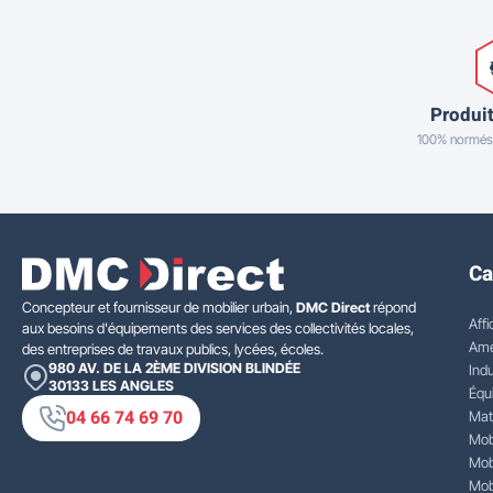
Produit
100% normés
Ca
Concepteur et fournisseur de mobilier urbain,
DMC Direct
répond
Affi
aux besoins d'équipements des services des collectivités locales,
Amé
des entreprises de travaux publics, lycées, écoles.
980 AV. DE LA 2ÈME DIVISION BLINDÉE
Indu
30133
LES ANGLES
Équ
04 66 74 69 70
Mat
Mobi
Mobi
Mobi