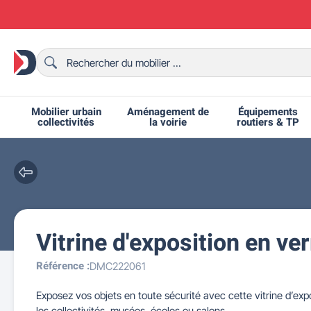
Mobilier urbain
Aménagement de
Équipements
collectivités
la voirie
routiers & TP
Vitrine d'exposition en ver
Chaises et bancs scolaires
Bornes et potelets urbains
Chaises de collectivité
Ralentisseurs routiers
Mobilier intérieur CHR
Fêtes et événements
Tables de ping-pong
Grilles d'exposition
Bancs urbains
Équipem
Tabl
Mo
T
R
Référence :
DMC222061
Exposez vos objets en toute sécurité avec cette vitrine d’ex
les collectivités, musées, écoles ou salons.