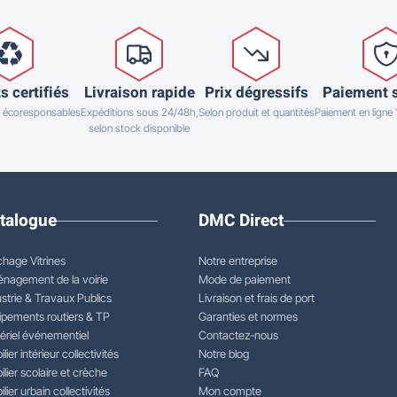
s certifiés
Livraison rapide
Prix dégressifs
Paiement 
 écoresponsables
Expéditions sous 24/48h,
Selon produit et quantités
Paiement en ligne
selon stock disponible
talogue
DMC Direct
chage Vitrines
Notre entreprise
nagement de la voirie
Mode de paiement
strie & Travaux Publics
Livraison et frais de port
ipements routiers & TP
Garanties et normes
ériel événementiel
Contactez-nous
lier intérieur collectivités
Notre blog
lier scolaire et crèche
FAQ
lier urbain collectivités
Mon compte