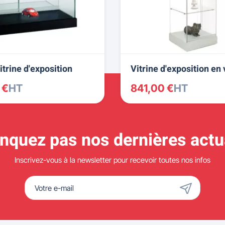
trine d'exposition
Vitrine d'exposition en 
 €
HT
841,00 €
HT
quez pas nos dernières actua
Inscrivez-vous à la newsletter pour recevoir toutes nos infos