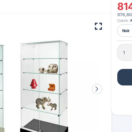
81
976,80
 pour crèches & maternelles
strie & Travaux Publics
Barrières de ville
Accessibilité PMR
Coloris :