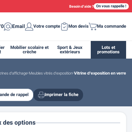
On vous rappelle !
Besoin d'aide ?
70
Email
Votre compte
Mon devis
Ma commande
ier
Mobilier scolaire et
Sport & Jeux
Lots et
R
crèche
extérieurs
promotions
trines d'affichage
Meubles vitrés d'exposition
Vitrine d'exposition en verre
nde de rappel
Imprimer la fiche
ique
tion
ant
urs
ge
s
Casiers et meubles de rangement
Supports et abris vélo moto
Miroir de sécurité routière
Drapeau - Pavoisement
Fleurissement urbain
Espace sanitaire
x des options