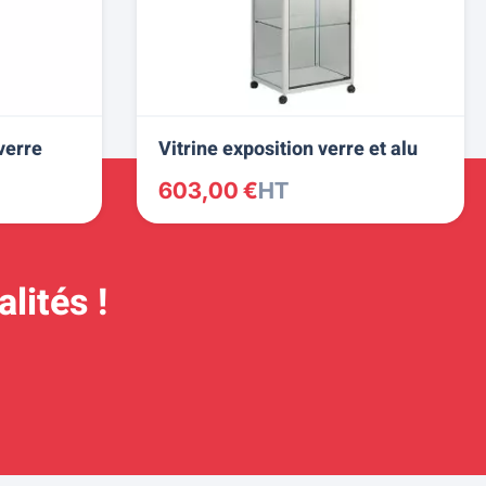
verre
Vitrine exposition verre et alu
603,00 €
HT
lités !