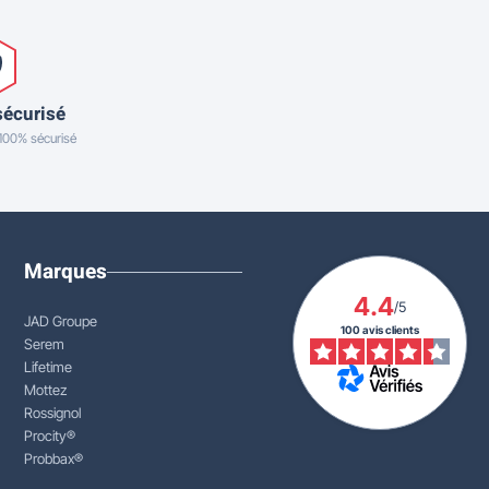
sécurisé
 100% sécurisé
Marques
4.4
/5
JAD Groupe
100 avis clients
Serem
Lifetime
Mottez
Rossignol
Procity®
Probbax®