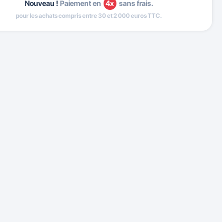
Nouveau !
Paiement en
4x
sans frais.
pour les achats compris entre 30 et 2 000 euros TTC.