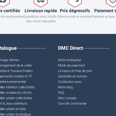
s certifiés
Livraison rapide
Prix dégressifs
Paiement 
 écoresponsables
Expéditions sous 24/48h,
Selon produit et quantités
Paiement en ligne
selon stock disponible
talogue
DMC Direct
chage Vitrines
Notre entreprise
nagement de la voirie
Mode de paiement
strie & Travaux Publics
Livraison et frais de port
ipements routiers & TP
Garanties et normes
ériel événementiel
Contactez-nous
lier intérieur collectivités
Notre blog
lier scolaire et crèche
FAQ
lier urbain collectivités
Mon compte
rt & Jeux extérieurs
Suivi de commande
lier urbain en bois
lier urbain écologique