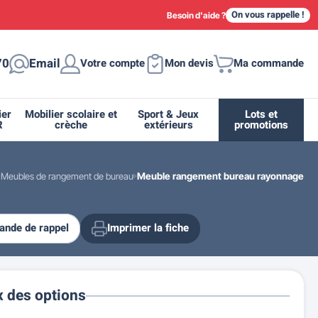
On vous rappelle !
Besoin d'aide ?
70
Email
Votre compte
Mon devis
Ma commande
ier
Mobilier scolaire et
Sport & Jeux
Lots et
R
crèche
extérieurs
promotions
Meubles de rangement de bureau
Meuble rangement bureau rayonnage
nde de rappel
Imprimer la fiche
ique
tion
ant
urs
ge
s
Casiers et meubles de rangement
Supports et abris vélo moto
Miroir de sécurité routière
Drapeau - Pavoisement
Fleurissement urbain
Espace sanitaire
x des options