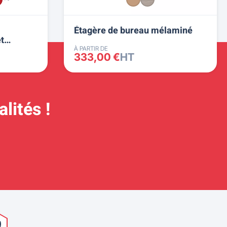
Étagère de bureau mélaminé
t
À PARTIR DE
333,00 €
HT
lités !