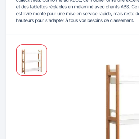
et des tablettes réglables en mélaminé avec chants ABS. Ce r
est livré monté pour une mise en service rapide, mais reste 
Maitrise d'accès et parking
Illuminations de Noël
Séparateurs de voie
Mobilier de bureau
Cendriers urbains
Tableaux d'école
Mobilier
Indu
hauteurs pour s'adapter à tous vos besoins de classement.