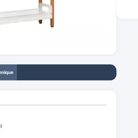
chnique
e)