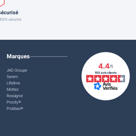
sécurisé
 100% sécurisé
Marques
4.4
/5
JAD Groupe
100 avis clients
Serem
Lifetime
Mottez
Rossignol
Procity®
Probbax®