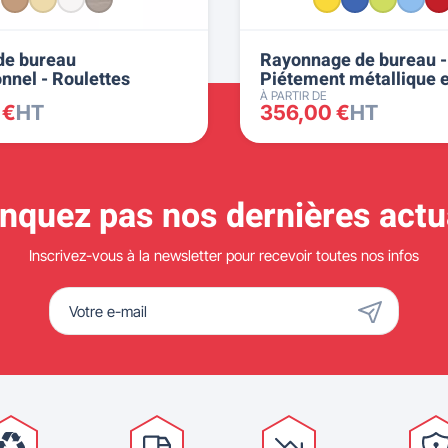
de bureau
Rayonnage de bureau -
nnel - Roulettes
Piétement métallique e
étagères droites
À PARTIR DE
 €
HT
356,00 €
HT
quez pas nos dernières actua
Inscrivez-vous à la newsletter pour recevoir toutes nos infos