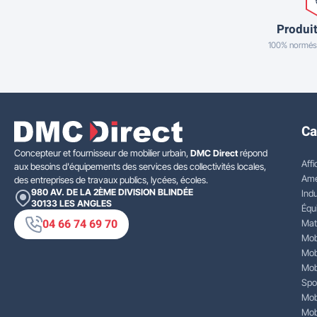
Produit
100% normés
Ca
Concepteur et fournisseur de mobilier urbain,
DMC Direct
répond
Affi
aux besoins d'équipements des services des collectivités locales,
Amé
des entreprises de travaux publics, lycées, écoles.
980 AV. DE LA 2ÈME DIVISION BLINDÉE
Indu
30133
LES ANGLES
Équ
04 66 74 69 70
Mat
Mobi
Mobi
Mobi
Spo
Mobi
Mobi