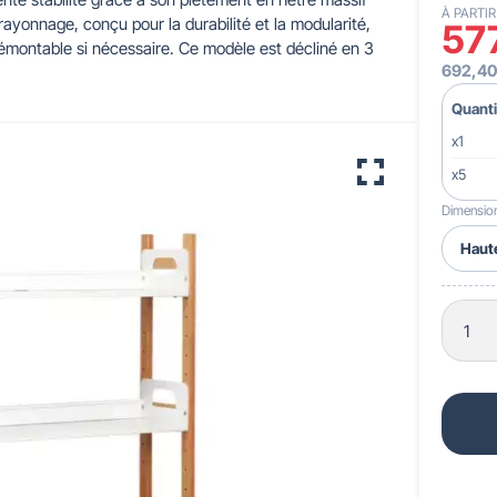
À PARTIR
ayonnage, conçu pour la durabilité et la modularité,
57
démontable si nécessaire. Ce modèle est décliné en 3
 pour crèches & maternelles
strie & Travaux Publics
Barrières de ville
Accessibilité PMR
692,40
Quanti
x1
x5
Dimensio