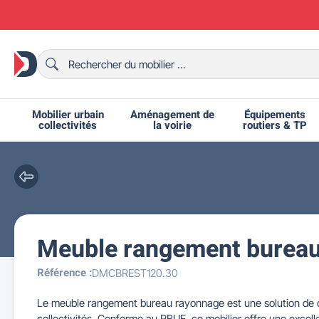
Mobilier urbain
Aménagement de
Équipements
collectivités
la voirie
routiers & TP
Meuble rangement bureau
Chaises et bancs scolaires
Bornes et potelets urbains
Chaises de collectivité
Ralentisseurs routiers
Mobilier intérieur CHR
Fêtes et événements
Tables de ping-pong
Grilles d'exposition
Bancs urbains
Équipem
Tabl
Mo
T
R
Référence :
DMCBREST120.30
Le meuble rangement bureau rayonnage est une solution de cl
collectivités. Conforme au RBUE, ce mobilier offre une excell