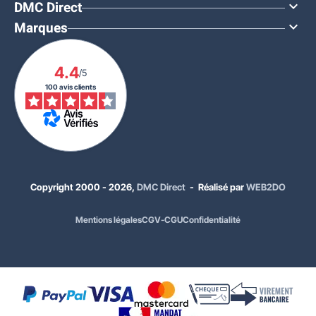
DMC Direct

Marques

4.4
/5
100 avis clients
Copyright 2000 - 2026,
DMC Direct
- Réalisé par
WEB2DO
Mentions légales
CGV-CGU
Confidentialité
92,00 €
HT
110,40 €
TTC
Modèle :
Optique 660