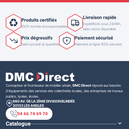
Livraison rapide
Produits certifiés
Expéditions sous 24/48h,
100% normés écoresponsables
selon stock disponible
Prix dégressifs
Paiement sécurisé
Selon produit et quantités
Paiement en ligne 100% sécurisé
Concepteur et fournisseur de mobilier urbain,
DMC Direct
répond aux besoins
d'équipements des services des collectivités locales, des entreprises de travaux
publics, lycées, écoles.
980 AV. DE LA 2ÈME DIVISION BLINDÉE
30133
LES ANGLES
04 66 74 69 70
Catalogue
