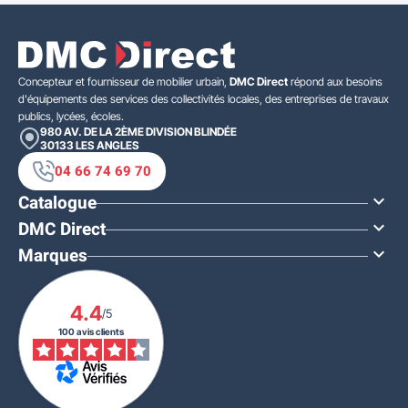
Concepteur et fournisseur de mobilier urbain,
DMC Direct
répond aux besoins
d'équipements des services des collectivités locales, des entreprises de travaux
publics, lycées, écoles.
980 AV. DE LA 2ÈME DIVISION BLINDÉE
30133
LES ANGLES
04 66 74 69 70
Catalogue

DMC Direct

Marques

4.4
/5
100 avis clients