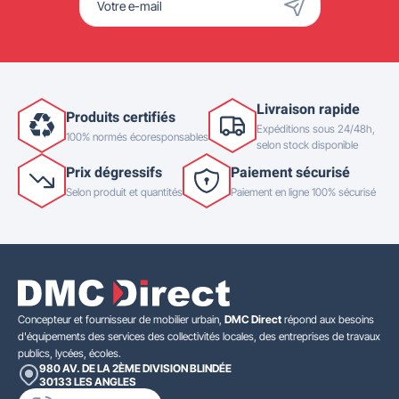
Livraison rapide
Produits certifiés
Expéditions sous 24/48h,
100% normés écoresponsables
selon stock disponible
Prix dégressifs
Paiement sécurisé
Selon produit et quantités
Paiement en ligne 100% sécurisé
Concepteur et fournisseur de mobilier urbain,
DMC Direct
répond aux besoins
d'équipements des services des collectivités locales, des entreprises de travaux
publics, lycées, écoles.
980 AV. DE LA 2ÈME DIVISION BLINDÉE
30133
LES ANGLES