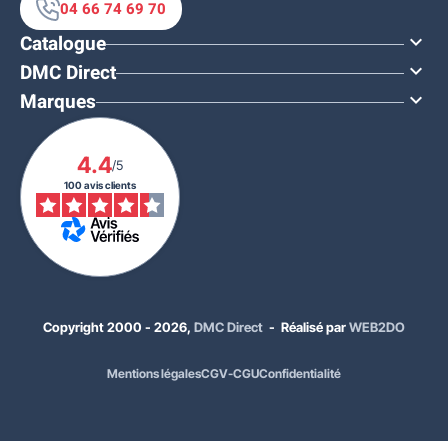
04 66 74 69 70
Catalogue

DMC Direct

Marques

4.4
/5
100 avis clients
Copyright 2000 - 2026,
DMC Direct
- Réalisé par
WEB2DO
Mentions légales
CGV-CGU
Confidentialité
541,00 €
HT
649,20 €
TTC