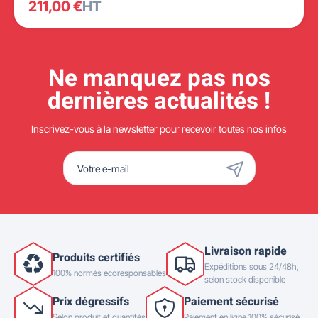
211,00 €
HT
Ne manquez pas nos
dernières actualités !
Inscrivez-vous à la newsletter pour recevoir toutes nos infos
Livraison rapide
Produits certifiés
Expéditions sous 24/48h,
100% normés écoresponsables
selon stock disponible
Prix dégressifs
Paiement sécurisé
Selon produit et quantités
Paiement en ligne 100% sécurisé