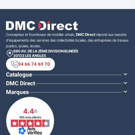
Concepteur et fournisseur de mobilier urbain,
DMC Direct
répond aux besoins
d'équipements des services des collectivités locales, des entreprises de travaux
publics, lycées, écoles.
980 AV. DE LA 2ÈME DIVISION BLINDÉE
30133
LES ANGLES
04 66 74 69 70
Catalogue

DMC Direct

Marques

4.4
/5
100 avis clients