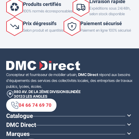
Livraison rapide
Produits certifiés
Expéditions sous 24/48h,
100% normés écoresponsables
selon stock disponible
Prix dégressifs
Paiement sécurisé
Selon produit et quantités
Paiement en ligne 100% sécurisé
Concepteur et fournisseur de mobilier urbain,
DMC Direct
répond aux besoins
d'équipements des services des collectivités locales, des entreprises de travaux
publics, lycées, écoles.
980 AV. DE LA 2ÈME DIVISION BLINDÉE
30133
LES ANGLES
04 66 74 69 70
Catalogue

DMC Direct

Marques
