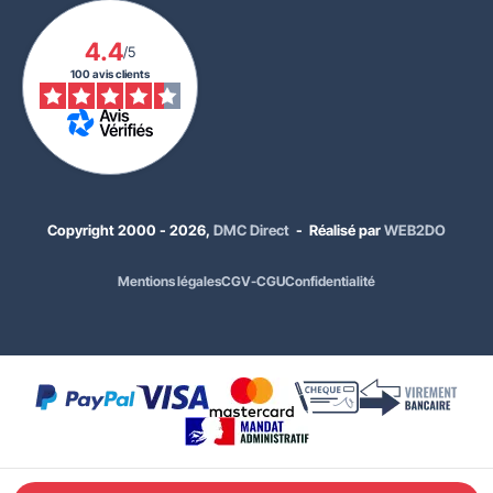
4.4
/5
100 avis clients
Copyright 2000 - 2026,
DMC Direct
- Réalisé par
WEB2DO
Mentions légales
CGV-CGU
Confidentialité
23,00 €
HT
27,60 €
TTC
Classement :
Classe 1