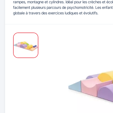
rampes, montagne et cylindres. Idéal pour les crèches et éc
facilement plusieurs parcours de psychomotricité. Les enfants
globale à travers des exercices ludiques et évolutifs.
Maitrise d'accès et parking
Illuminations de Noël
Séparateurs de voie
Mobilier de bureau
Cendriers urbains
Tableaux d'école
Mobilier
Indu