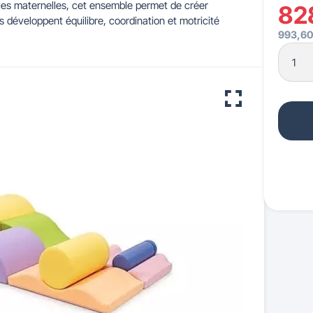
oles maternelles, cet ensemble permet de créer
82
 développent équilibre, coordination et motricité
993,60
 pour crèches & maternelles
strie & Travaux Publics
Barrières de ville
Accessibilité PMR