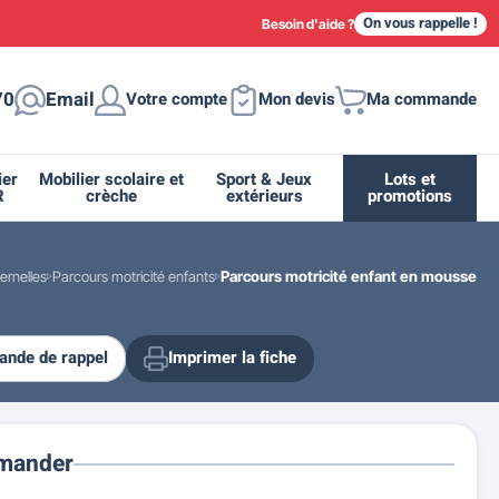
On vous rappelle !
Besoin d'aide ?
70
Email
Votre compte
Mon devis
Ma commande
ier
Mobilier scolaire et
Sport & Jeux
Lots et
R
crèche
extérieurs
promotions
ernelles
Parcours motricité enfants
Parcours motricité enfant en mousse
nde de rappel
Imprimer la fiche
ique
tion
ant
urs
ge
s
Casiers et meubles de rangement
Supports et abris vélo moto
Miroir de sécurité routière
Drapeau - Pavoisement
Fleurissement urbain
Espace sanitaire
mander