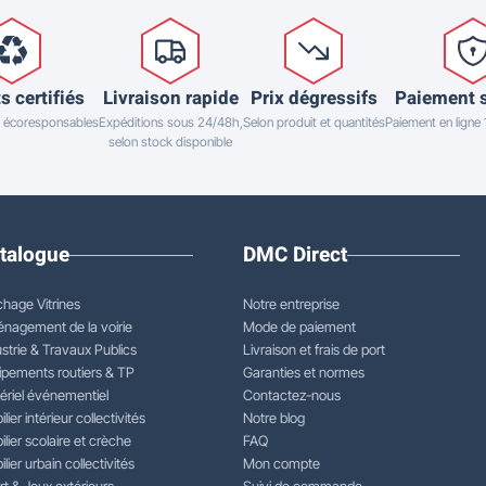
s certifiés
Livraison rapide
Prix dégressifs
Paiement 
 écoresponsables
Expéditions sous 24/48h,
Selon produit et quantités
Paiement en ligne
selon stock disponible
talogue
DMC Direct
chage Vitrines
Notre entreprise
nagement de la voirie
Mode de paiement
strie & Travaux Publics
Livraison et frais de port
ipements routiers & TP
Garanties et normes
ériel événementiel
Contactez-nous
lier intérieur collectivités
Notre blog
lier scolaire et crèche
FAQ
lier urbain collectivités
Mon compte