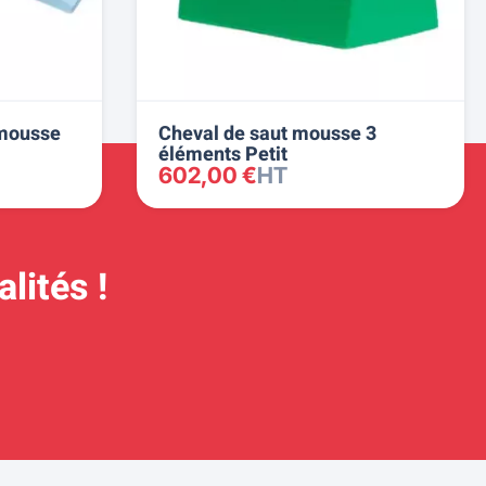
 mousse
Cheval de saut mousse 3
éléments Petit
602,00 €
HT
lités !