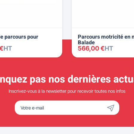
e parcours pour
Parcours motricité en
Balade
 €
HT
566,00 €
HT
quez pas nos dernières actua
Inscrivez-vous à la newsletter pour recevoir toutes nos infos