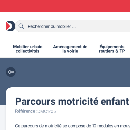
Mobilier urbain
Aménagement de
Équipements
collectivités
la voirie
routiers & TP
Parcours motricité enfan
Chaises et bancs scolaires
Bornes et potelets urbains
Chaises de collectivité
Ralentisseurs routiers
Mobilier intérieur CHR
Fêtes et événements
Tables de ping-pong
Grilles d'exposition
Bancs urbains
Équipem
Tabl
Mo
T
R
Référence :
DMC1705
Ce parcours de motricité se compose de 10 modules en mousse