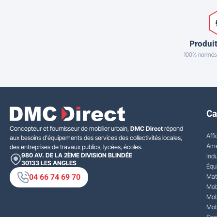
Produit
100% normés
Ca
Concepteur et fournisseur de mobilier urbain,
DMC Direct
répond
Affi
aux besoins d'équipements des services des collectivités locales,
Amé
des entreprises de travaux publics, lycées, écoles.
980 AV. DE LA 2ÈME DIVISION BLINDÉE
Indu
30133
LES ANGLES
Équ
04 66 74 69 70
Mat
Mobi
Mobi
Mobi