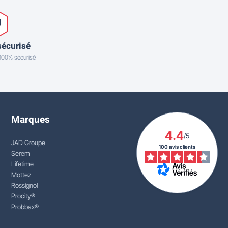
sécurisé
 100% sécurisé
Marques
4.4
/5
JAD Groupe
100 avis clients
Serem
Lifetime
Mottez
Rossignol
Procity®
Probbax®