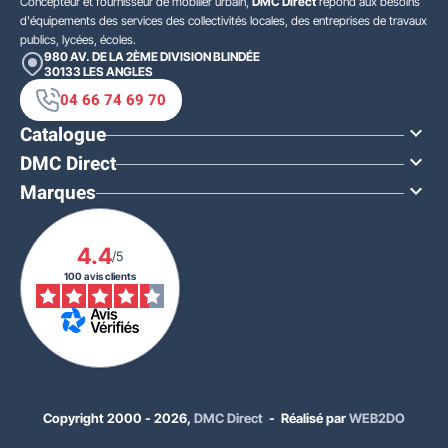
Concepteur et fournisseur de mobilier urbain,
DMC Direct
répond aux besoins
d'équipements des services des collectivités locales, des entreprises de travaux
publics, lycées, écoles.
980 AV. DE LA 2ÈME DIVISION BLINDÉE
30133
LES ANGLES
04 66 74 69 70
Catalogue

DMC Direct

Marques

4.4
/5
100 avis clients
Copyright 2000 - 2026,
DMC Direct
- Réalisé par
WEB2DO