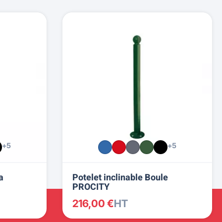
+5
+5
a
Potelet inclinable Boule
PROCITY
216,00 €
HT