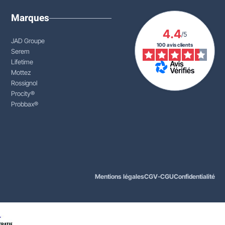
Marques
4.4
/5
JAD Groupe
100 avis clients
Serem
Lifetime
Mottez
Rossignol
Procity®
Probbax®
Mentions légales
CGV-CGU
Confidentialité