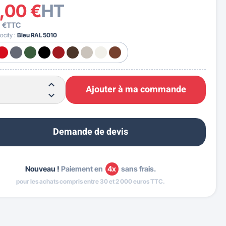
,00 €
HT
 €
TTC
ocity :
Bleu RAL 5010
Ajouter à ma commande
Demande de devis
Nouveau !
Paiement en
4x
sans frais.
pour les achats compris entre 30 et 2 000 euros TTC.