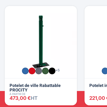
+5
Potelet de ville Rabattable
Potelet 
PROCITY
À PARTIR DE
473,00 €
HT
221,00 