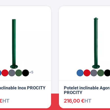
+5
inclinable Inox PROCITY
Potelet inclinable Agor
PROCITY
€
HT
216,00 €
HT