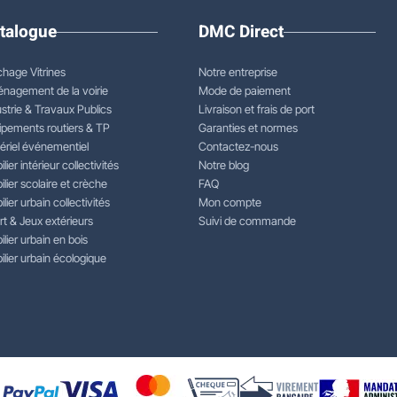
talogue
DMC Direct
chage Vitrines
Notre entreprise
nagement de la voirie
Mode de paiement
strie & Travaux Publics
Livraison et frais de port
ipements routiers & TP
Garanties et normes
ériel événementiel
Contactez-nous
lier intérieur collectivités
Notre blog
lier scolaire et crèche
FAQ
lier urbain collectivités
Mon compte
rt & Jeux extérieurs
Suivi de commande
lier urbain en bois
lier urbain écologique