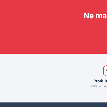
Ne man
Produit
100% normés