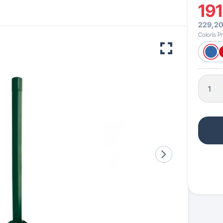
191
229,20
 pour crèches & maternelles
strie & Travaux Publics
Barrières de ville
Accessibilité PMR
Coloris Pr