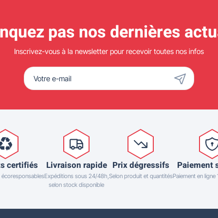
quez pas nos dernières actua
Inscrivez-vous à la newsletter pour recevoir toutes nos infos
s certifiés
Livraison rapide
Prix dégressifs
Paiement 
 écoresponsables
Expéditions sous 24/48h,
Selon produit et quantités
Paiement en ligne
selon stock disponible