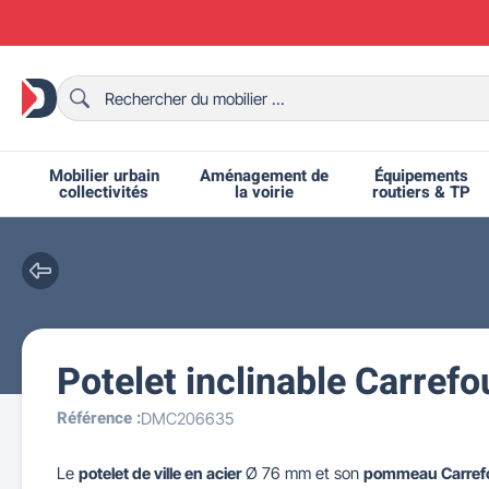
Mobilier urbain
Aménagement de
Équipements
collectivités
la voirie
routiers & TP
Potelet inclinable Carref
Chaises et bancs scolaires
Bornes et potelets urbains
Chaises de collectivité
Ralentisseurs routiers
Mobilier intérieur CHR
Fêtes et événements
Tables de ping-pong
Grilles d'exposition
Bancs urbains
Équipem
Tabl
Mo
T
R
Référence :
DMC206635
Le
potelet de ville en acier
Ø 76 mm et son
pommeau Carref