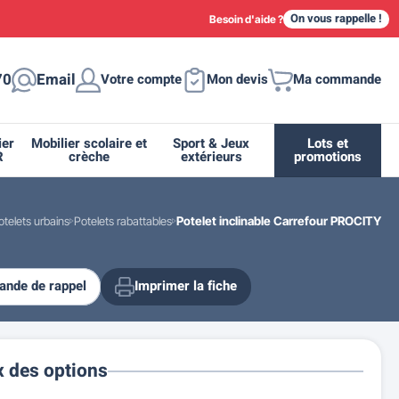
On vous rappelle !
Besoin d'aide ?
70
Email
Votre compte
Mon devis
Ma commande
ier
Mobilier scolaire et
Sport & Jeux
Lots et
R
crèche
extérieurs
promotions
otelets urbains
Potelets rabattables
Potelet inclinable Carrefour PROCITY
nde de rappel
Imprimer la fiche
ique
tion
ant
urs
ge
s
Casiers et meubles de rangement
Supports et abris vélo moto
Miroir de sécurité routière
Drapeau - Pavoisement
Fleurissement urbain
Espace sanitaire
x des options