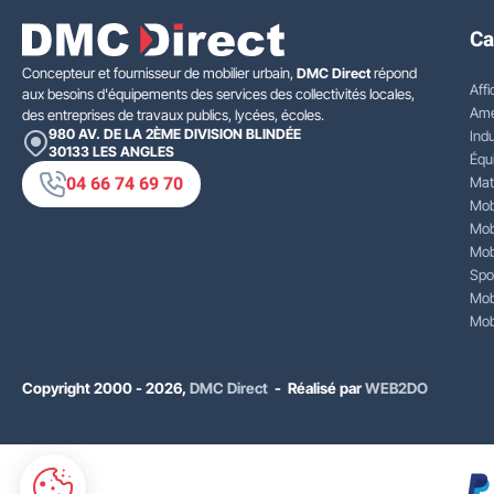
Ca
Concepteur et fournisseur de mobilier urbain,
DMC Direct
répond
Affi
aux besoins d'équipements des services des collectivités locales,
Amé
des entreprises de travaux publics, lycées, écoles.
980 AV. DE LA 2ÈME DIVISION BLINDÉE
Indu
30133
LES ANGLES
Équ
04 66 74 69 70
Mat
Mobi
Mobi
Mobi
Spo
Mobi
Mobi
Copyright 2000 - 2026,
DMC Direct
- Réalisé par
WEB2DO